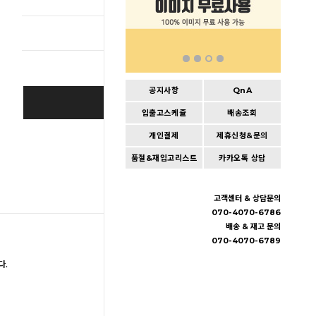
총 상품 
공지사항
QnA
BUY IT NOW
입출고스케쥴
배송조회
개인결제
제휴신청&문의
Cart
|
Wishlist
품절&재입고리스트
카카오톡 상담
고객센터 & 상담문의
070-4070-6786
배송 & 재고 문의
070-4070-6789
다.