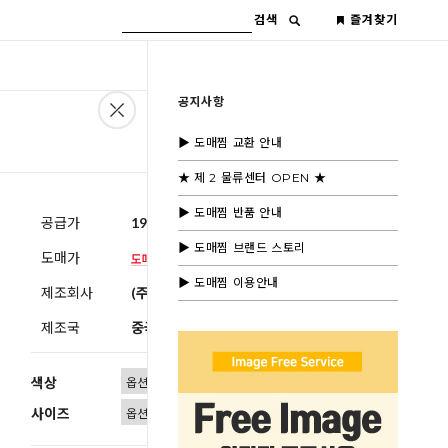
검색
즐겨찾기
공지사항
▶ 도매찜 교환 안내
★ 제 2 물류센터 OPEN ★
▶ 도매찜 반품 안내
공급가
19,600원
(부가세별도)
▶ 도매찜 브랜드 스토리
도매가
▶ 도매찜 이용안내
제조회사
(주)블루모드
제조국
중국
색상
사이즈