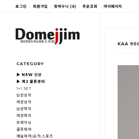
로그인
회원가입
장바구니
(
0
)
주문조회
마이페이지
KAA 90
CATEGORY
▶ NEW 신상
▶ 제2 물류센터
1+1 SET
남성상의
여성상의
남성하의
여성하의
트레이닝
골프웨어
애슬레저|요가|스포츠