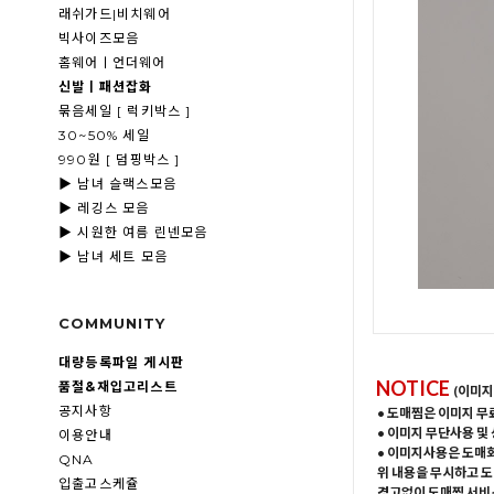
래쉬가드|비치웨어
빅사이즈모음
홈웨어ㅣ언더웨어
신발ㅣ패션잡화
묶음세일 [ 럭키박스 ]
30~50% 세일
990원 [ 덤핑박스 ]
▶ 남녀 슬랙스모음
▶ 레깅스 모음
▶ 시원한 여름 린넨모음
▶ 남녀 세트 모음
COMMUNITY
대량등록파일 게시판
NOTICE
품절&재입고리스트
(이미지
공지사항
• 도매찜은 이미지 무
• 이미지 무단사용 및
이용안내
• 이미지사용은 도매
QNA
위 내용을 무시하고 도
입출고스케쥴
경고없이 도매찜 서비스