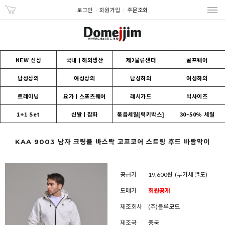
로그인
회원가입
주문조회
NEW 신상
국내ㅣ해외생산
제2물류센터
골프웨어
남성상의
여성상의
남성하의
여성하의
트레이닝
요가ㅣ스포츠웨어
래시가드
빅사이즈
1+1 Set
신발ㅣ잡화
묶음세일[럭키박스]
30~50% 세일
KAA 9003 남자 크링클 바스락 고프코어 스트링 후드 바람막이
공급가
19,600원
(부가세 별도)
도매가
회원공개
제조회사
(주)블루모드
제조국
중국