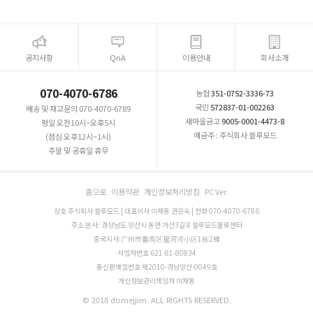
공지사항
QnA
이용안내
회사소개
070-4070-6786
농협
351-0752-3336-73
국민
572837-01-002263
배송 및 재고문의 070-4070-6789
새마을금고
9005-0001-4473-8
평일 오전10시~오후5시
예금주 : 주식회사 블루모드
(점심 오후12시~1시)
주말 및 공휴일 휴무
홈으로
이용약관
개인정보처리방침
PC Ver.
상호 주식회사 블루모드 | 대표이사 이재동 권은숙 | 전화 070-4070-6786
주소 본사: 경상남도 양산시 동면 가산3길 8 블루모드물류센터
중국지사:广州市番禺区星河湾小区1栋2梯
사업자번호 621-81-80834
통신판매업번호 제2010-경남양산-0049호
개인정보관리책임자 이재동
© 2018 domejjim. ALL RIGHTS RESERVED.