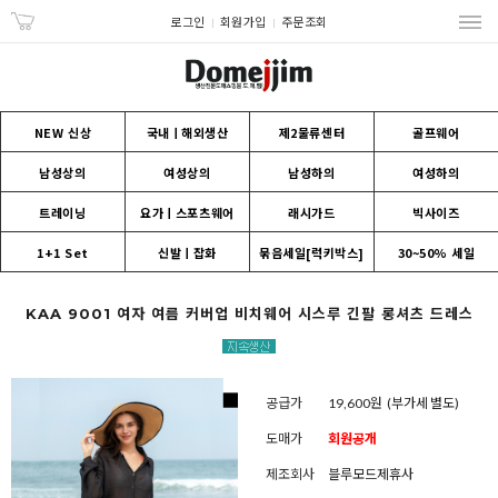
로그인
회원가입
주문조회
NEW 신상
국내ㅣ해외생산
제2물류센터
골프웨어
남성상의
여성상의
남성하의
여성하의
트레이닝
요가ㅣ스포츠웨어
래시가드
빅사이즈
1+1 Set
신발ㅣ잡화
묶음세일[럭키박스]
30~50% 세일
KAA 9001 여자 여름 커버업 비치웨어 시스루 긴팔 롱셔츠 드레스
공급가
19,600원
(부가세 별도)
도매가
회원공개
제조회사
블루모드제휴사