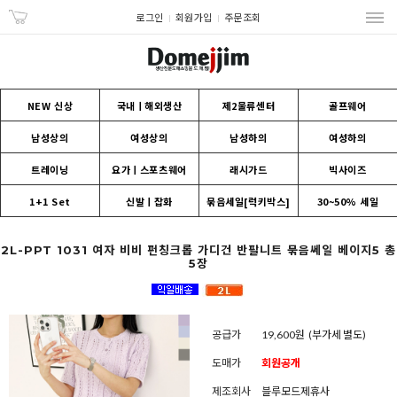
로그인
회원가입
주문조회
NEW 신상
국내ㅣ해외생산
제2물류센터
골프웨어
남성상의
여성상의
남성하의
여성하의
트레이닝
요가ㅣ스포츠웨어
래시가드
빅사이즈
1+1 Set
신발ㅣ잡화
묶음세일[럭키박스]
30~50% 세일
2L-PPT 1031 여자 비비 펀칭크롭 가디건 반팔니트 묶음쎄일 베이지5 총
5장
공급가
19,600원
(부가세 별도)
도매가
회원공개
제조회사
블루모드제휴사