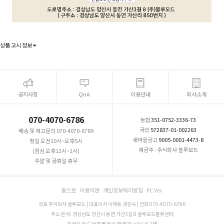
상품 고시 정보
공지사항
QnA
이용안내
회사소개
070-4070-6786
농협
351-0752-3336-73
국민
572837-01-002263
배송 및 재고문의 070-4070-6789
새마을금고
9005-0001-4473-8
평일 오전10시~오후5시
예금주 : 주식회사 블루모드
(점심 오후12시~1시)
주말 및 공휴일 휴무
홈으로
이용약관
개인정보처리방침
PC Ver.
상호 주식회사 블루모드 | 대표이사 이재동 권은숙 | 전화 070-4070-6786
주소 본사: 경상남도 양산시 동면 가산3길 8 블루모드물류센터
중국지사:广州市番禺区星河湾小区1栋2梯