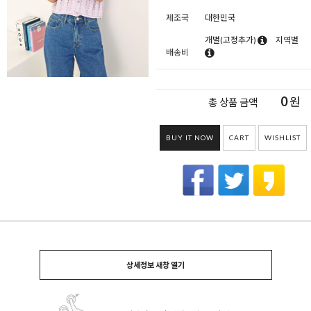
제조국
대한민국
개별(고정추가)
지역별
배송비
0
원
총 상품 금액
BUY IT NOW
CART
WISHLIST
상세정보 새창 열기