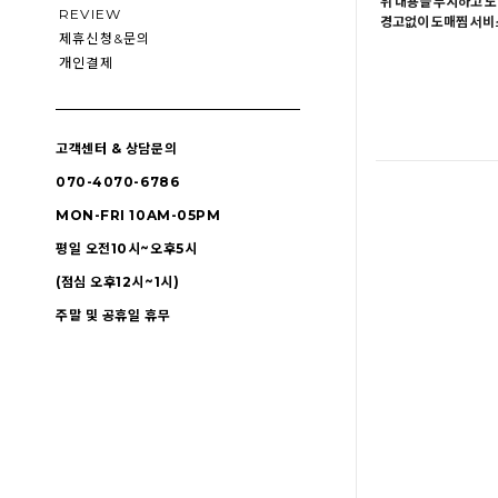
위 내용을 무시하고 도
REVIEW
경고없이 도매찜 서비스
제휴신청&문의
개인결제
고객센터 & 상담문의
070-4070-6786
MON-FRI 10AM-05PM
평일 오전10시~오후5시
(점심 오후12시~1시)
주말 및 공휴일 휴무