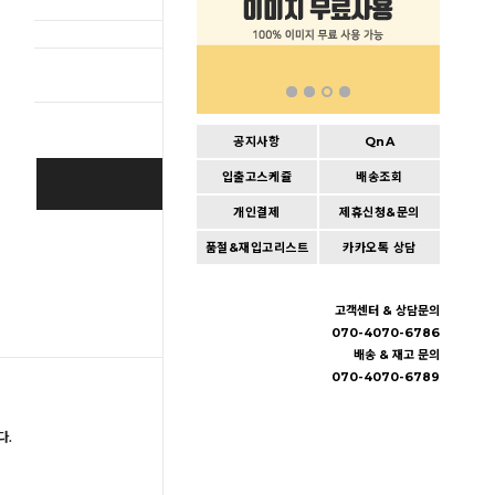
총 상품 
공지사항
QnA
입출고스케쥴
배송조회
BUY IT NOW
개인결제
제휴신청&문의
Cart
|
Wishlist
품절&재입고리스트
카카오톡 상담
고객센터 & 상담문의
070-4070-6786
배송 & 재고 문의
070-4070-6789
다.