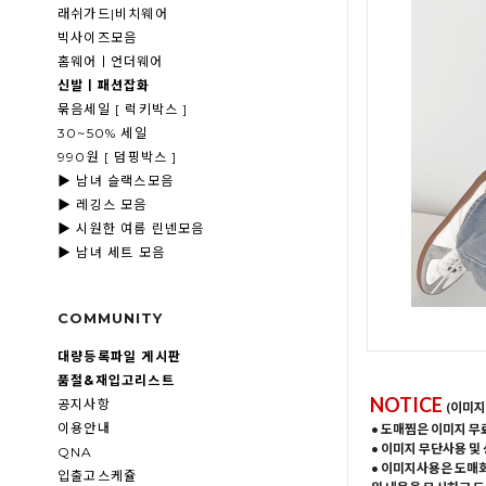
래쉬가드|비치웨어
빅사이즈모음
홈웨어ㅣ언더웨어
신발ㅣ패션잡화
묶음세일 [ 럭키박스 ]
30~50% 세일
990원 [ 덤핑박스 ]
▶ 남녀 슬랙스모음
▶ 레깅스 모음
▶ 시원한 여름 린넨모음
▶ 남녀 세트 모음
COMMUNITY
대량등록파일 게시판
품절&재입고리스트
NOTICE
공지사항
(이미지
이용안내
• 도매찜은 이미지 무
• 이미지 무단사용 및
QNA
• 이미지사용은 도매
입출고스케쥴