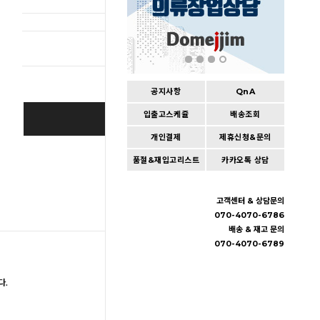
총 상품 
공지사항
QnA
입출고스케쥴
배송조회
BUY IT NOW
개인결제
제휴신청&문의
Cart
|
Wishlist
품절&재입고리스트
카카오톡 상담
고객센터 & 상담문의
070-4070-6786
배송 & 재고 문의
070-4070-6789
다.