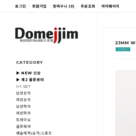
로그인
회원가입
장바구니
(
0
)
주문조회
마이페이지
2JMM W
CATEGORY
▶ NEW 신상
▶ 제2 물류센터
1+1 SET
남성상의
여성상의
남성하의
여성하의
트레이닝
골프웨어
애슬레저|요가|스포츠