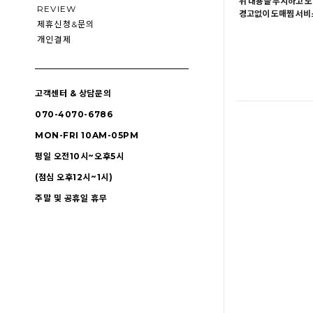
위 내용을 무시하고 도
REVIEW
경고없이 도매찜 서비스
제휴신청&문의
개인결제
고객센터 & 상담문의
070-4070-6786
MON-FRI 10AM-05PM
평일 오전10시~오후5시
(점심 오후12시~1시)
주말 및 공휴일 휴무