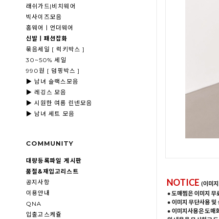
래쉬가드|비치웨어
빅사이즈모음
홈웨어ㅣ언더웨어
신발ㅣ패션잡화
묶음세일 [ 럭키박스 ]
30~50% 세일
990원 [ 덤핑박스 ]
▶ 남녀 슬랙스모음
▶ 레깅스 모음
▶ 시원한 여름 린넨모음
▶ 남녀 세트 모음
COMMUNITY
대량등록파일 게시판
품절&재입고리스트
NOTICE
공지사항
(이미지
이용안내
• 도매찜은 이미지 무
• 이미지 무단사용 및
QNA
• 이미지사용은 도매
입출고스케쥴