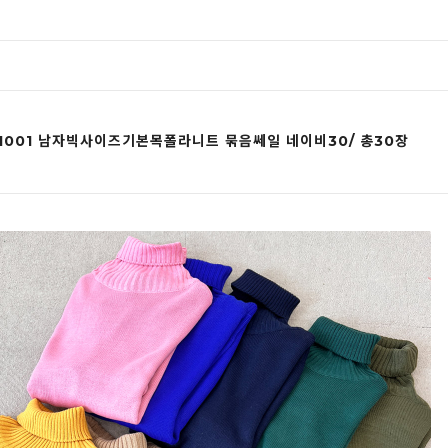
 1001 남자빅사이즈기본목폴라니트 묶음쎄일 네이비30/ 총30장