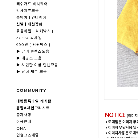
래쉬가드|비치웨어
빅사이즈모음
홈웨어ㅣ언더웨어
신발ㅣ패션잡화
묶음세일 [ 럭키박스 ]
30~50% 세일
990원 [ 덤핑박스 ]
▶ 남녀 슬랙스모음
▶ 레깅스 모음
▶ 시원한 여름 린넨모음
▶ 남녀 세트 모음
COMMUNITY
대량등록파일 게시판
품절&재입고리스트
NOTICE
공지사항
(이미지
이용안내
• 도매찜은 이미지 무
• 이미지 무단사용 및
QNA
• 이미지사용은 도매
입출고스케쥴