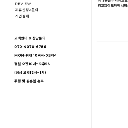
위 내용을 무시하고 도
REVIEW
경고없이 도매찜 서비스
제휴신청&문의
개인결제
고객센터 & 상담문의
070-4070-6786
MON-FRI 10AM-05PM
평일 오전10시~오후5시
(점심 오후12시~1시)
주말 및 공휴일 휴무