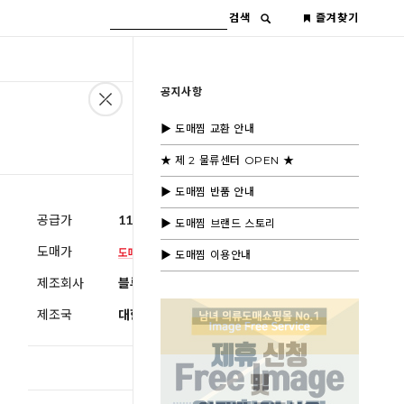
검색
즐겨찾기
공지사항
▶ 도매찜 교환 안내
★ 제 2 물류센터 OPEN ★
▶ 도매찜 반품 안내
공급가
11,600원
(부가세별도)
▶ 도매찜 브랜드 스토리
도매가
▶ 도매찜 이용안내
제조회사
블루모드제휴사
제조국
대한민국
총 상품 