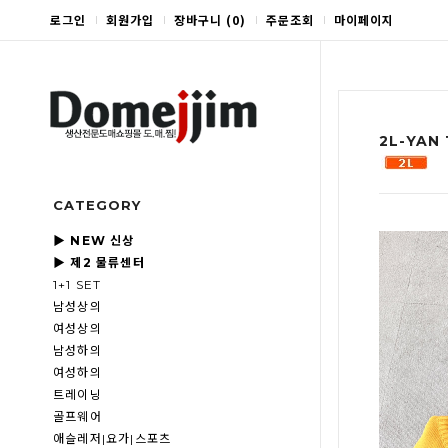
로그인
회원가입
장바구니
(
0
)
주문조회
마이페이지
2L-YAN
CATEGORY
▶ NEW 신상
▶ 제2 물류센터
1+1 SET
남성상의
여성상의
남성하의
여성하의
트레이닝
골프웨어
애슬레저|요가|스포츠