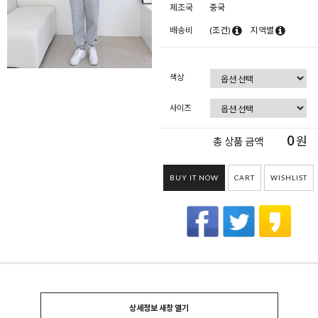
제조국
중국
배송비
(조건)
지역별
색상
사이즈
0
원
총 상품 금액
BUY IT NOW
CART
WISHLIST
상세정보 새창 열기