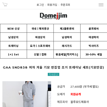
로그인
회원가입
주문조회
NEW 신상
국내ㅣ해외생산
제2물류센터
골프웨어
남성상의
여성상의
남성하의
여성하의
트레이닝
요가ㅣ스포츠웨어
래시가드
빅사이즈
1+1 Set
신발ㅣ잡화
묶음세일[럭키박스]
30~50% 세일
GAA SND838 여자 겨울 기모 반집업 조거 트레이닝 세트(기모안감)
공급가
27,600원
(부가세 별도)
도매가
회원공개
제조회사
블루모드제휴사