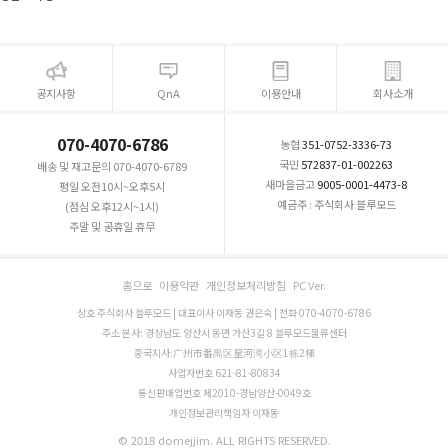
공지사항
QnA
이용안내
회사소개
070-4070-6786
농협
351-0752-3336-73
국민
572837-01-002263
배송 및 재고문의 070-4070-6789
새마을금고
9005-0001-4473-8
평일 오전10시~오후5시
예금주 : 주식회사 블루모드
(점심 오후12시~1시)
주말 및 공휴일 휴무
홈으로
이용약관
개인정보처리방침
PC Ver.
상호 주식회사 블루모드 | 대표이사 이재동 권은숙 | 전화 070-4070-6786
주소 본사: 경상남도 양산시 동면 가산3길 8 블루모드물류센터
중국지사:广州市番禺区星河湾小区1栋2梯
사업자번호 621-81-80834
통신판매업번호 제2010-경남양산-0049호
개인정보관리책임자 이재동
© 2018 domejjim. ALL RIGHTS RESERVED.