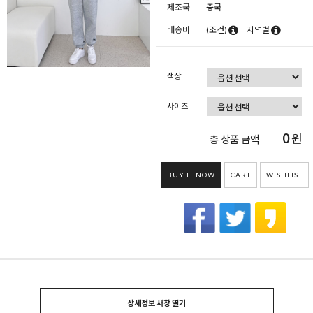
제조국
중국
배송비
(조건)
지역별
색상
사이즈
0
원
총 상품 금액
BUY IT NOW
CART
WISHLIST
상세정보 새창 열기