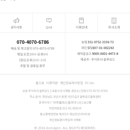
공지사항
QnA
이용안내
회사소개
070-4070-6786
농협
351-0752-3336-73
국민
572837-01-002263
배송 및 재고문의 070-4070-6789
새마을금고
9005-0001-4473-8
평일 오전10시~오후5시
예금주 : 주식회사 블루모드
(점심 오후12시~1시)
주말 및 공휴일 휴무
홈으로
이용약관
개인정보처리방침
PC Ver.
상호 주식회사 블루모드 | 대표이사 이재동 권은숙 | 전화 070-4070-6786
주소 본사: 경상남도 양산시 동면 가산3길 8 블루모드물류센터
중국지사:广州市番禺区星河湾小区1栋2梯
사업자번호 621-81-80834
통신판매업번호 제2010-경남양산-0049호
개인정보관리책임자 이재동
© 2018 domejjim. ALL RIGHTS RESERVED.