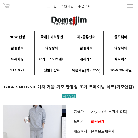
로그인
회원가입
주문조회
NEW 신상
국내ㅣ해외생산
제2물류센터
골프웨어
남성상의
여성상의
남성하의
여성하의
트레이닝
요가ㅣ스포츠웨어
래시가드
빅사이즈
1+1 Set
신발ㅣ잡화
묶음세일[럭키박스]
30~50% 세일
GAA SND838 여자 겨울 기모 반집업 조거 트레이닝 세트(기모안감)
공급가
27,600원
(부가세 별도)
도매가
회원공개
제조회사
블루모드제휴사