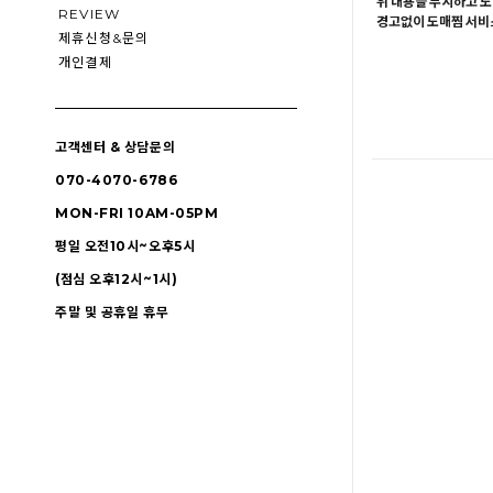
위 내용을 무시하고 도
REVIEW
경고없이 도매찜 서비스
제휴신청&문의
개인결제
고객센터 & 상담문의
070-4070-6786
MON-FRI 10AM-05PM
평일 오전10시~오후5시
(점심 오후12시~1시)
주말 및 공휴일 휴무