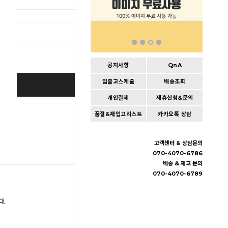
총 상품 
공지사항
QnA
입출고스케쥴
배송조회
BUY IT NOW
개인결제
제휴신청&문의
Cart
|
Wishlist
품절&재입고리스트
카카오톡 상담
고객센터 & 상담문의
070-4070-6786
배송 & 재고 문의
070-4070-6789
다.