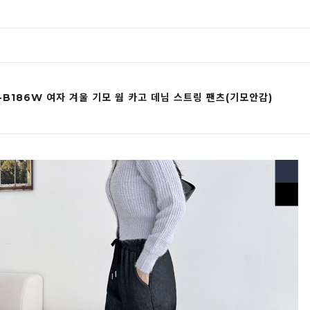
-B186W 여자 겨울 기모 웜 카고 데님 스트링 팬츠(기모안감)