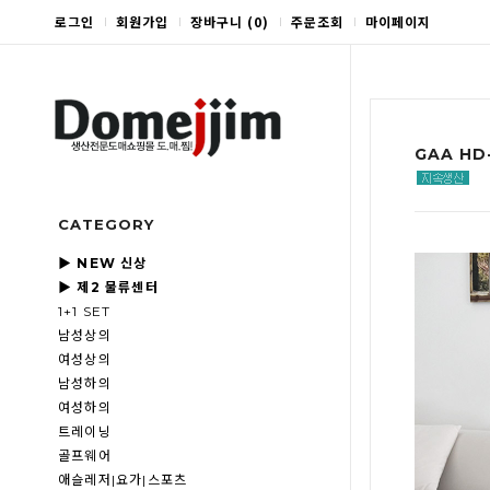
로그인
회원가입
장바구니
(
0
)
주문조회
마이페이지
GAA HD
CATEGORY
▶ NEW 신상
▶ 제2 물류센터
1+1 SET
남성상의
여성상의
남성하의
여성하의
트레이닝
골프웨어
애슬레저|요가|스포츠