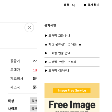
검색
즐겨찾기
공지사항
▶ 도매찜 교환 안내
★ 제 2 물류센터 OPEN ★
▶ 도매찜 반품 안내
공급가
27,600원
(부가세별도)
▶ 도매찜 브랜드 스토리
도매가
▶ 도매찜 이용안내
제조회사
블루모드제휴사
제조국
중국
색상
사이즈