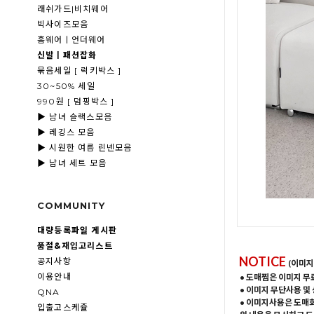
래쉬가드|비치웨어
빅사이즈모음
홈웨어ㅣ언더웨어
신발ㅣ패션잡화
묶음세일 [ 럭키박스 ]
30~50% 세일
990원 [ 덤핑박스 ]
▶ 남녀 슬랙스모음
▶ 레깅스 모음
▶ 시원한 여름 린넨모음
▶ 남녀 세트 모음
COMMUNITY
대량등록파일 게시판
품절&재입고리스트
NOTICE
공지사항
(이미지
이용안내
• 도매찜은 이미지 무
• 이미지 무단사용 및
QNA
• 이미지사용은 도매
입출고스케쥴