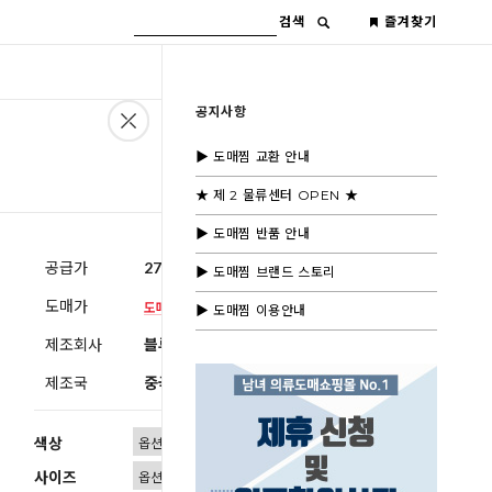
검색
즐겨찾기
공지사항
▶ 도매찜 교환 안내
★ 제 2 물류센터 OPEN ★
▶ 도매찜 반품 안내
공급가
27,600원
(부가세별도)
▶ 도매찜 브랜드 스토리
도매가
▶ 도매찜 이용안내
제조회사
블루모드제휴사
제조국
중국
색상
사이즈