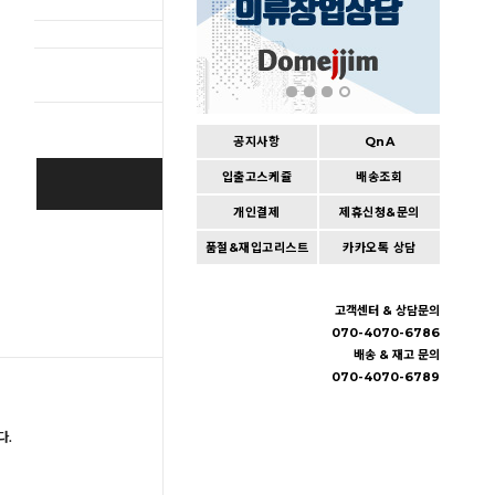
총 상품 
공지사항
QnA
입출고스케쥴
배송조회
BUY IT NOW
개인결제
제휴신청&문의
Cart
|
Wishlist
품절&재입고리스트
카카오톡 상담
고객센터 & 상담문의
070-4070-6786
배송 & 재고 문의
070-4070-6789
다.