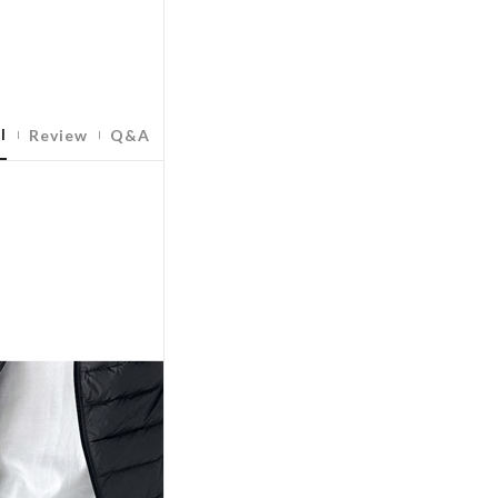
l
Review
Q&A