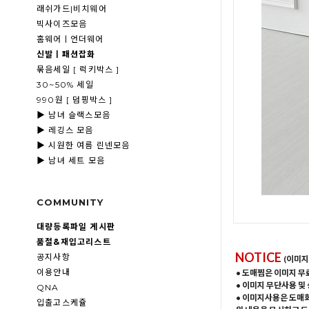
래쉬가드|비치웨어
빅사이즈모음
홈웨어ㅣ언더웨어
신발ㅣ패션잡화
묶음세일 [ 럭키박스 ]
30~50% 세일
990원 [ 덤핑박스 ]
▶ 남녀 슬랙스모음
▶ 레깅스 모음
▶ 시원한 여름 린넨모음
▶ 남녀 세트 모음
COMMUNITY
대량등록파일 게시판
품절&재입고리스트
NOTICE
공지사항
(이미지
이용안내
• 도매찜은 이미지 무
• 이미지 무단사용 및
QNA
• 이미지사용은 도매
입출고스케쥴