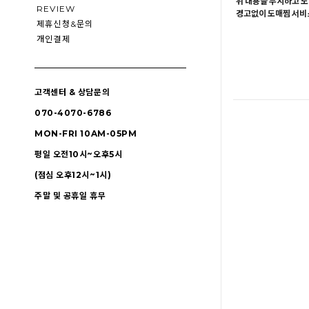
위 내용을 무시하고 도
REVIEW
경고없이 도매찜 서비스
제휴신청&문의
개인결제
고객센터 & 상담문의
070-4070-6786
MON-FRI 10AM-05PM
평일 오전10시~오후5시
(점심 오후12시~1시)
주말 및 공휴일 휴무