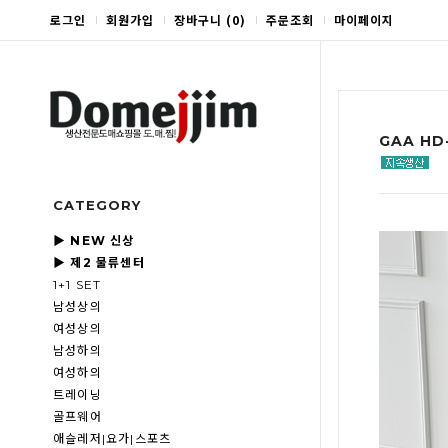
로그인
회원가입
장바구니
(
0
)
주문조회
마이페이지
GAA HD
CATEGORY
▶ NEW 신상
▶ 제2 물류센터
1+1 SET
남성상의
여성상의
남성하의
여성하의
트레이닝
골프웨어
애슬레저|요가|스포츠