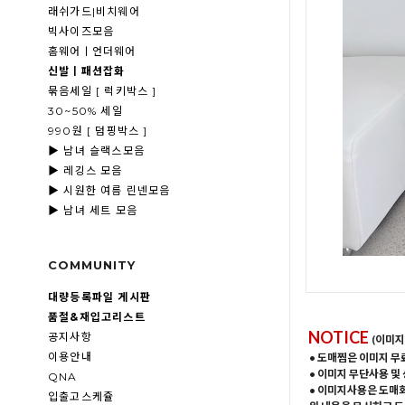
래쉬가드|비치웨어
빅사이즈모음
홈웨어ㅣ언더웨어
신발ㅣ패션잡화
묶음세일 [ 럭키박스 ]
30~50% 세일
990원 [ 덤핑박스 ]
▶ 남녀 슬랙스모음
▶ 레깅스 모음
▶ 시원한 여름 린넨모음
▶ 남녀 세트 모음
COMMUNITY
대량등록파일 게시판
품절&재입고리스트
NOTICE
공지사항
(이미지
이용안내
• 도매찜은 이미지 무
• 이미지 무단사용 및
QNA
• 이미지사용은 도매
입출고스케쥴