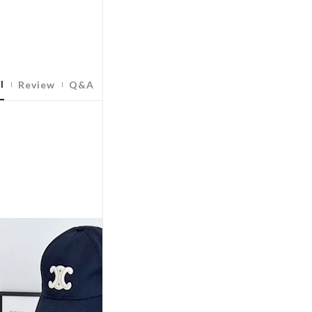
l
Review
Q&A