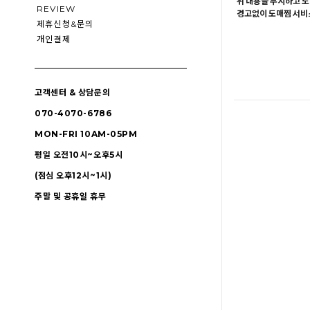
위 내용을 무시하고 도
REVIEW
경고없이 도매찜 서비스
제휴신청&문의
개인결제
고객센터 & 상담문의
070-4070-6786
MON-FRI 10AM-05PM
평일 오전10시~오후5시
(점심 오후12시~1시)
주말 및 공휴일 휴무