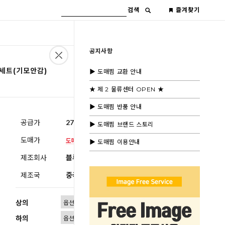
검색
즐겨찾기
공지사항
 세트(기모안감)
▶ 도매찜 교환 안내
★ 제 2 물류센터 OPEN ★
▶ 도매찜 반품 안내
공급가
27,200원
(부가세별도)
▶ 도매찜 브랜드 스토리
도매가
▶ 도매찜 이용안내
제조회사
블루모드제휴사
제조국
중국
상의
하의