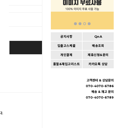
총 상품 
공지사항
QnA
입출고스케쥴
배송조회
BUY IT NOW
개인결제
제휴신청&문의
Cart
|
Wishlist
품절&재입고리스트
카카오톡 상담
고객센터 & 상담문의
070-4070-6786
배송 & 재고 문의
070-4070-6789
다.