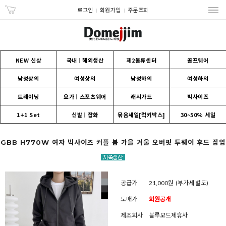
로그인
회원가입
주문조회
NEW 신상
국내ㅣ해외생산
제2물류센터
골프웨어
남성상의
여성상의
남성하의
여성하의
트레이닝
요가ㅣ스포츠웨어
래시가드
빅사이즈
1+1 Set
신발ㅣ잡화
묶음세일[럭키박스]
30~50% 세일
GBB H770W 여자 빅사이즈 커플 봄 가을 겨울 오버핏 투웨이 후드 집업
공급가
21,000원
(부가세 별도)
도매가
회원공개
제조회사
블루모드제휴사