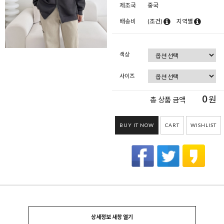
제조국
중국
배송비
(조건)
지역별
색상
사이즈
0
원
총 상품 금액
BUY IT NOW
CART
WISHLIST
상세정보 새창 열기