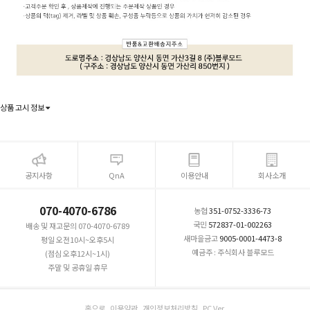
상품 고시 정보
공지사항
QnA
이용안내
회사소개
070-4070-6786
농협
351-0752-3336-73
국민
572837-01-002263
배송 및 재고문의 070-4070-6789
새마을금고
9005-0001-4473-8
평일 오전10시~오후5시
예금주 : 주식회사 블루모드
(점심 오후12시~1시)
주말 및 공휴일 휴무
홈으로
이용약관
개인정보처리방침
PC Ver.