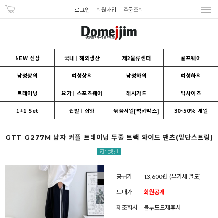
로그인
회원가입
주문조회
NEW 신상
국내ㅣ해외생산
제2물류센터
골프웨어
남성상의
여성상의
남성하의
여성하의
트레이닝
요가ㅣ스포츠웨어
래시가드
빅사이즈
1+1 Set
신발ㅣ잡화
묶음세일[럭키박스]
30~50% 세일
GTT G277M 남자 커플 트레이닝 두줄 트랙 와이드 팬츠(밑단스트링)
공급가
13,600원
(부가세 별도)
도매가
회원공개
제조회사
블루모드제휴사