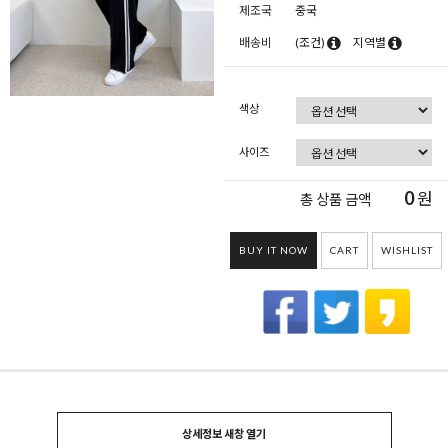
제조국
중국
배송비
(조건)
지역별
색상
사이즈
0
원
총 상품 금액
BUY IT NOW
CART
WISHLIST
상세정보 새창 열기