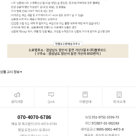
상품 고시 정보
공지사항
QnA
이용안내
회사소개
070-4070-6786
농협
351-0752-3336-73
국민
572837-01-002263
배송 및 재고문의 070-4070-6789
새마을금고
9005-0001-4473-8
평일 오전10시~오후5시
예금주 : 주식회사 블루모드
(점심 오후12시~1시)