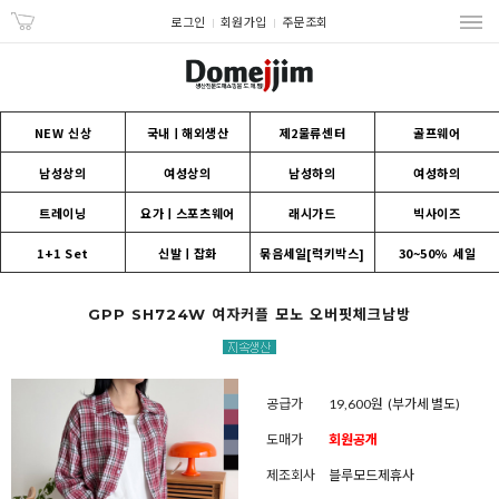
로그인
회원가입
주문조회
NEW 신상
국내ㅣ해외생산
제2물류센터
골프웨어
남성상의
여성상의
남성하의
여성하의
트레이닝
요가ㅣ스포츠웨어
래시가드
빅사이즈
1+1 Set
신발ㅣ잡화
묶음세일[럭키박스]
30~50% 세일
GPP SH724W 여자커플 모노 오버핏체크남방
공급가
19,600원
(부가세 별도)
도매가
회원공개
제조회사
블루모드제휴사