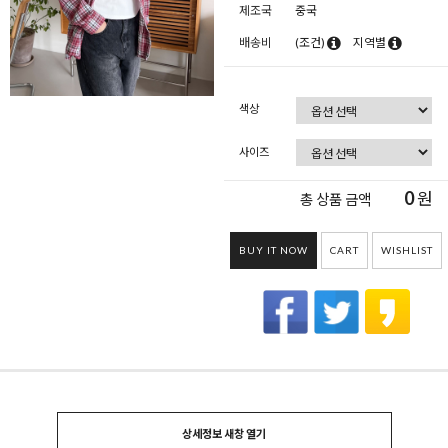
제조국
중국
배송비
(조건)
지역별
색상
사이즈
0
원
총 상품 금액
BUY IT NOW
CART
WISHLIST
상세정보 새창 열기