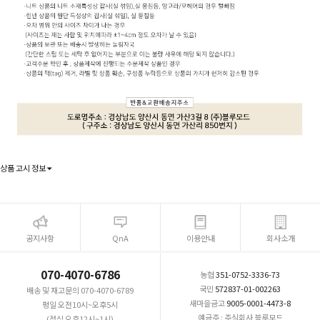
상품 고시 정보
공지사항
QnA
이용안내
회사소개
070-4070-6786
농협
351-0752-3336-73
국민
572837-01-002263
배송 및 재고문의 070-4070-6789
새마을금고
9005-0001-4473-8
평일 오전10시~오후5시
예금주 : 주식회사 블루모드
(점심 오후12시~1시)