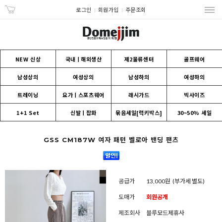
로그인
회원가입
주문조회
NEW 신상
국내ㅣ해외생산
제2물류센터
골프웨어
남성상의
여성상의
남성하의
여성하의
트레이닝
요가ㅣ스포츠웨어
래시가드
빅사이즈
1+1 Set
신발ㅣ잡화
묶음세일[럭키박스]
30~50% 세일
GSS CM187W 여자 패턴 벨로아 밴딩 팬츠
공급가
13,000원
(부가세 별도)
도매가
회원공개
제조회사
블루모드제휴사