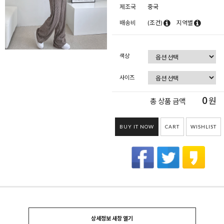
제조국
중국
배송비
(조건)
지역별
색상
사이즈
0
원
총 상품 금액
BUY IT NOW
CART
WISHLIST
상세정보 새창 열기