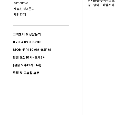
위 내용을 무시하고 도
REVIEW
경고없이 도매찜 서비스
제휴신청&문의
개인결제
고객센터 & 상담문의
070-4070-6786
MON-FRI 10AM-05PM
평일 오전10시~오후5시
(점심 오후12시~1시)
주말 및 공휴일 휴무