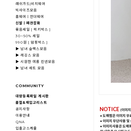
래쉬가드|비치웨어
빅사이즈모음
홈웨어ㅣ언더웨어
신발ㅣ패션잡화
묶음세일 [ 럭키박스 ]
30~50% 세일
990원 [ 덤핑박스 ]
▶ 남녀 슬랙스모음
▶ 레깅스 모음
▶ 시원한 여름 린넨모음
▶ 남녀 세트 모음
COMMUNITY
대량등록파일 게시판
품절&재입고리스트
NOTICE
공지사항
(이미지
이용안내
• 도매찜은 이미지 무
• 이미지 무단사용 및
QNA
• 이미지사용은 도매
입출고스케쥴