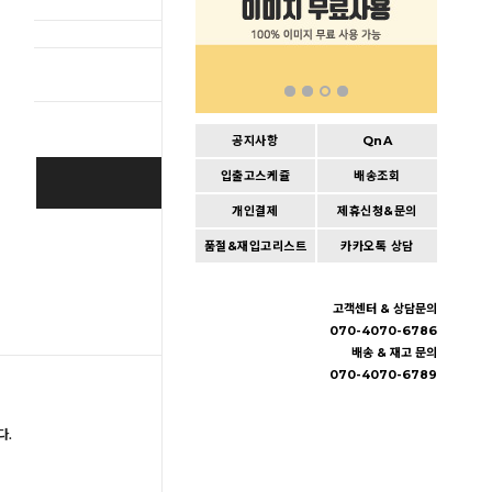
총 상품 
공지사항
QnA
입출고스케쥴
배송조회
BUY IT NOW
개인결제
제휴신청&문의
Cart
|
Wishlist
품절&재입고리스트
카카오톡 상담
고객센터 & 상담문의
070-4070-6786
배송 & 재고 문의
070-4070-6789
다.