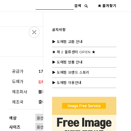
검색
즐겨찾기
공지사항
▶ 도매찜 교환 안내
★ 제 2 물류센터 OPEN ★
▶ 도매찜 반품 안내
공급가
17,000원
(부가세별도)
▶ 도매찜 브랜드 스토리
도매가
▶ 도매찜 이용안내
제조회사
블루모드제휴사
제조국
중국
색상
사이즈