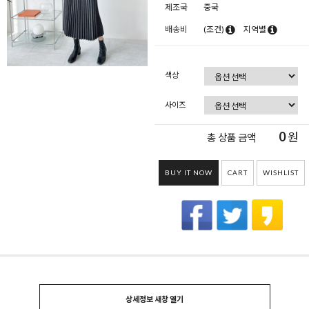
제조국
중국
배송비
(조건)
지역별
색상
사이즈
0
원
총 상품 금액
BUY IT NOW
CART
WISHLIST
상세정보 새창 열기