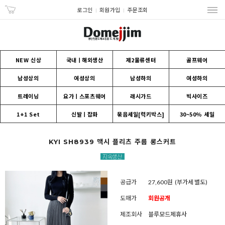
로그인
회원가입
주문조회
NEW 신상
국내ㅣ해외생산
제2물류센터
골프웨어
남성상의
여성상의
남성하의
여성하의
트레이닝
요가ㅣ스포츠웨어
래시가드
빅사이즈
1+1 Set
신발ㅣ잡화
묶음세일[럭키박스]
30~50% 세일
KYI SH8939 맥시 플리츠 주름 롱스커트
공급가
27,600원
(부가세 별도)
도매가
회원공개
제조회사
블루모드제휴사