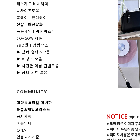
래쉬가드|비치웨어
빅사이즈모음
홈웨어ㅣ언더웨어
신발ㅣ패션잡화
묶음세일 [ 럭키박스 ]
30~50% 세일
990원 [ 덤핑박스 ]
▶ 남녀 슬랙스모음
▶ 레깅스 모음
▶ 시원한 여름 린넨모음
▶ 남녀 세트 모음
COMMUNITY
대량등록파일 게시판
품절&재입고리스트
NOTICE
공지사항
(이미지
이용안내
• 도매찜은 이미지 무
• 이미지 무단사용 및
QNA
• 이미지사용은 도매
입출고스케쥴