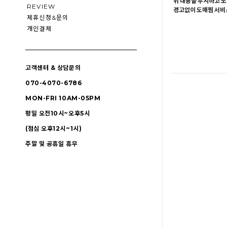
위 내용을 무시하고 도
REVIEW
경고없이 도매찜 서비스
제휴신청&문의
개인결제
고객센터 & 상담문의
070-4070-6786
MON-FRI 10AM-05PM
평일 오전10시~오후5시
(점심 오후12시~1시)
주말 및 공휴일 휴무