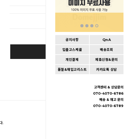
총 상품 
공지사항
QnA
입출고스케쥴
배송조회
BUY IT NOW
개인결제
제휴신청&문의
Cart
|
Wishlist
품절&재입고리스트
카카오톡 상담
고객센터 & 상담문의
070-4070-6786
배송 & 재고 문의
070-4070-6789
다.