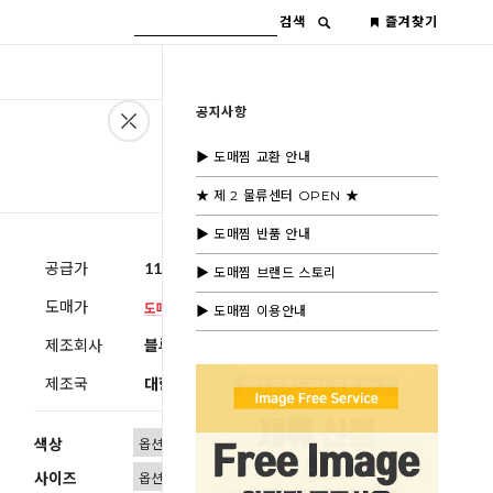
검색
즐겨찾기
공지사항
▶ 도매찜 교환 안내
★ 제 2 물류센터 OPEN ★
▶ 도매찜 반품 안내
공급가
11,600원
(부가세별도)
▶ 도매찜 브랜드 스토리
도매가
▶ 도매찜 이용안내
제조회사
블루모드제휴사
제조국
대한민국
색상
사이즈