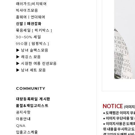
래쉬가드|비치웨어
빅사이즈모음
홈웨어ㅣ언더웨어
신발ㅣ패션잡화
묶음세일 [ 럭키박스 ]
30~50% 세일
990원 [ 덤핑박스 ]
▶ 남녀 슬랙스모음
▶ 레깅스 모음
▶ 시원한 여름 린넨모음
▶ 남녀 세트 모음
COMMUNITY
대량등록파일 게시판
NOTICE
품절&재입고리스트
(이미지
공지사항
• 도매찜은 이미지 무
• 이미지 무단사용 및
이용안내
• 이미지사용은 도매
QNA
위 내용을 무시하고 도
입출고스케쥴
경고없이 도매찜 서비스