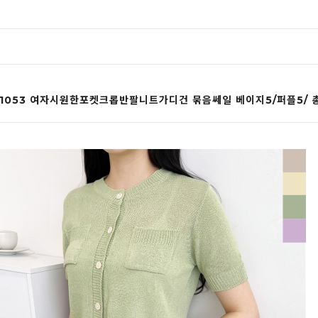
 1053 여자시원한포켓크롭반팔니트가디건 묶음쎄일 베이지5/퍼플5/ 