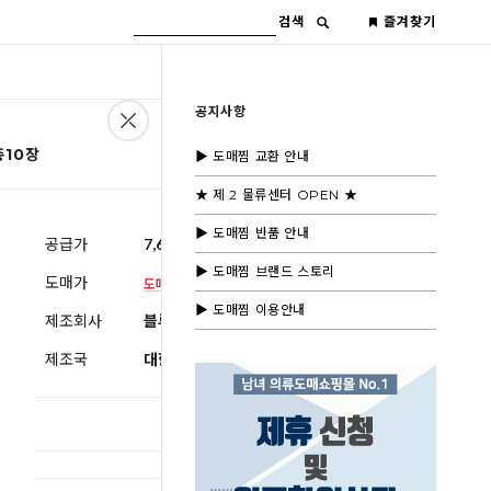
검색
즐겨찾기
공지사항
총10장
▶ 도매찜 교환 안내
★ 제 2 물류센터 OPEN ★
▶ 도매찜 반품 안내
공급가
7,600원
(부가세별도)
▶ 도매찜 브랜드 스토리
도매가
▶ 도매찜 이용안내
제조회사
블루모드제휴사
제조국
대한민국
총 상품 