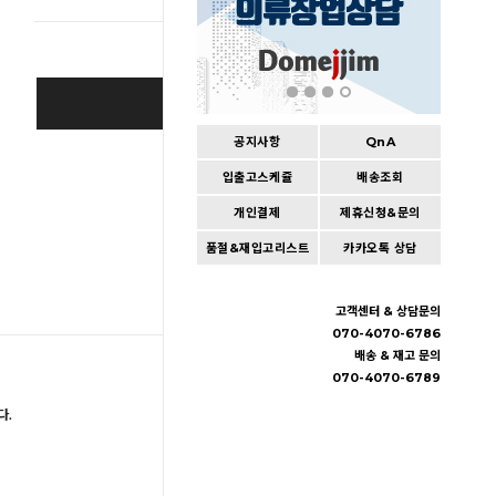
BUY IT NOW
공지사항
QnA
Cart
|
Wishlist
입출고스케쥴
배송조회
개인결제
제휴신청&문의
품절&재입고리스트
카카오톡 상담
고객센터 & 상담문의
070-4070-6786
배송 & 재고 문의
070-4070-6789
다.