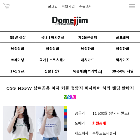
로그인
회원가입
주문조회
NEW 신상
국내ㅣ해외생산
제2물류센터
골프웨어
남성상의
여성상의
남성하의
여성하의
트레이닝
요가ㅣ스포츠웨어
래시가드
빅사이즈
1+1 Set
신발ㅣ잡화
묶음세일[럭키박스]
30~50% 세일
GSS N35W 남여공용 여자 커플 휴양지 비치웨어 하의 밴딩 반바지
공급가
11,600원
(부가세 별도)
도매가
회원공개
제조회사
블루모드제휴사