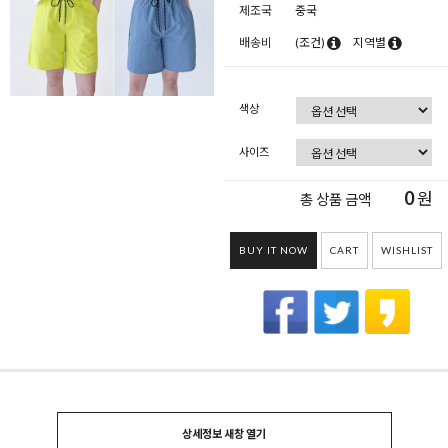
제조국
중국
배송비
(조건)
지역별
색상
사이즈
0
원
총 상품 금액
BUY IT NOW
CART
WISHLIST
상세정보 새창 열기