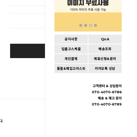
총 상품 
공지사항
QnA
입출고스케쥴
배송조회
BUY IT NOW
개인결제
제휴신청&문의
Cart
|
Wishlist
품절&재입고리스트
카카오톡 상담
고객센터 & 상담문의
070-4070-6786
배송 & 재고 문의
070-4070-6789
다.