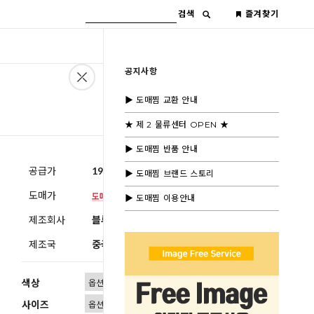
검색
즐겨찾기
공지사항
▶ 도매찜 교환 안내
★ 제 2 물류센터 OPEN ★
▶ 도매찜 반품 안내
공급가
19,600원
(부가세별도)
▶ 도매찜 브랜드 스토리
도매가
▶ 도매찜 이용안내
제조회사
블루모드제휴사
제조국
중국
색상
사이즈