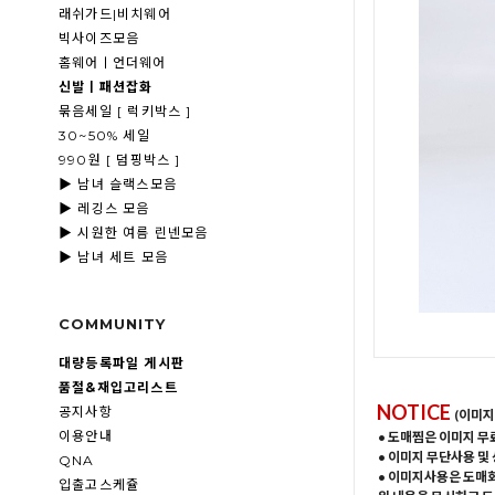
래쉬가드|비치웨어
빅사이즈모음
홈웨어ㅣ언더웨어
신발ㅣ패션잡화
묶음세일 [ 럭키박스 ]
30~50% 세일
990원 [ 덤핑박스 ]
▶ 남녀 슬랙스모음
▶ 레깅스 모음
▶ 시원한 여름 린넨모음
▶ 남녀 세트 모음
COMMUNITY
대량등록파일 게시판
품절&재입고리스트
NOTICE
공지사항
(이미지
이용안내
• 도매찜은 이미지 무
• 이미지 무단사용 및
QNA
• 이미지사용은 도매
입출고스케쥴