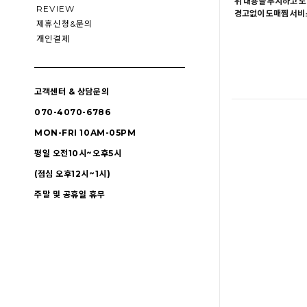
위 내용을 무시하고 도
REVIEW
경고없이 도매찜 서비스
제휴신청&문의
개인결제
고객센터 & 상담문의
070-4070-6786
MON-FRI 10AM-05PM
평일 오전10시~오후5시
(점심 오후12시~1시)
주말 및 공휴일 휴무