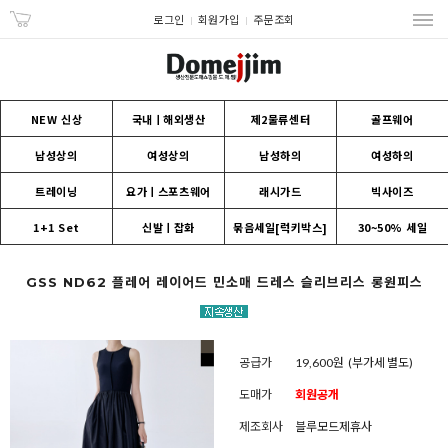
로그인
회원가입
주문조회
NEW 신상
국내ㅣ해외생산
제2물류센터
골프웨어
남성상의
여성상의
남성하의
여성하의
트레이닝
요가ㅣ스포츠웨어
래시가드
빅사이즈
1+1 Set
신발ㅣ잡화
묶음세일[럭키박스]
30~50% 세일
GSS ND62 플레어 레이어드 민소매 드레스 슬리브리스 롱원피스
공급가
19,600원
(부가세 별도)
도매가
회원공개
제조회사
블루모드제휴사