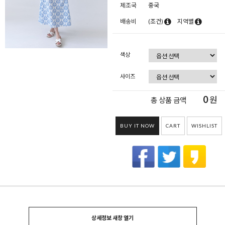
제조국
중국
배송비
(조건)
지역별
색상
사이즈
0
원
총 상품 금액
BUY IT NOW
CART
WISHLIST
상세정보 새창 열기