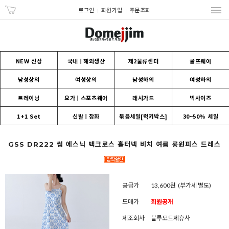
로그인
회원가입
주문조회
NEW 신상
국내ㅣ해외생산
제2물류센터
골프웨어
남성상의
여성상의
남성하의
여성하의
트레이닝
요가ㅣ스포츠웨어
래시가드
빅사이즈
1+1 Set
신발ㅣ잡화
묶음세일[럭키박스]
30~50% 세일
GSS DR222 썸 에스닉 백크로스 홀터넥 비치 여름 롱원피스 드레스
공급가
13,600원
(부가세 별도)
도매가
회원공개
제조회사
블루모드제휴사