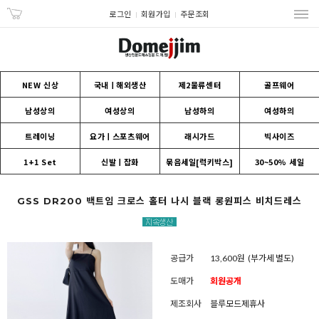
로그인
회원가입
주문조회
NEW 신상
국내ㅣ해외생산
제2물류센터
골프웨어
남성상의
여성상의
남성하의
여성하의
트레이닝
요가ㅣ스포츠웨어
래시가드
빅사이즈
1+1 Set
신발ㅣ잡화
묶음세일[럭키박스]
30~50% 세일
GSS DR200 백트임 크로스 홀터 나시 블랙 롱원피스 비치드레스
공급가
13,600원
(부가세 별도)
도매가
회원공개
제조회사
블루모드제휴사