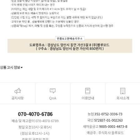
상품 고시 정보
공지사항
QnA
이용안내
회사소개
070-4070-6786
농협
351-0752-3336-73
국민
572837-01-002263
배송 및 재고문의 070-4070-6789
새마을금고
9005-0001-4473-8
평일 오전10시~오후5시
예금주 : 주식회사 블루모드
(점심 오후12시~1시)
주말 및 공휴일 휴무