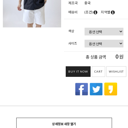
제조국
중국
배송비
(조건)
지역별
색상
사이즈
0
원
총 상품 금액
BUY IT NOW
CART
WISHLIST
상세정보 새창 열기