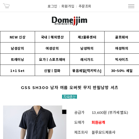
로그인
회원가입
주문조회
NEW 신상
국내ㅣ해외생산
제2물류센터
골프웨어
남성상의
여성상의
남성하의
여성하의
트레이닝
요가ㅣ스포츠웨어
래시가드
빅사이즈
1+1 Set
신발ㅣ잡화
묶음세일[럭키박스]
30~50% 세일
GSS SH300 남자 여름 오버핏 무지 반팔남방 셔츠
공급가
13,600원
(부가세 별도)
도매가
회원공개
제조회사
블루모드제휴사