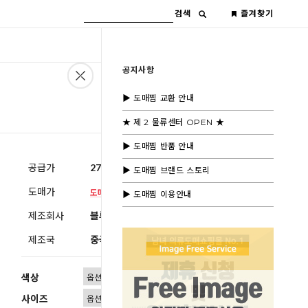
검색
즐겨찾기
공지사항
▶ 도매찜 교환 안내
★ 제 2 물류센터 OPEN ★
▶ 도매찜 반품 안내
공급가
27,600원
(부가세별도)
▶ 도매찜 브랜드 스토리
도매가
▶ 도매찜 이용안내
제조회사
블루모드제휴사
제조국
중국
색상
사이즈