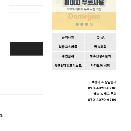
총 상품 
공지사항
QnA
입출고스케쥴
배송조회
BUY IT NOW
개인결제
제휴신청&문의
Cart
|
Wishlist
품절&재입고리스트
카카오톡 상담
고객센터 & 상담문의
070-4070-6786
배송 & 재고 문의
070-4070-6789
다.