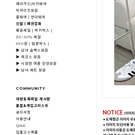
래쉬가드|비치웨어
빅사이즈모음
홈웨어ㅣ언더웨어
신발ㅣ패션잡화
묶음세일 [ 럭키박스 ]
30~50% 세일
990원 [ 덤핑박스 ]
▶ 남녀 슬랙스모음
▶ 레깅스 모음
▶ 시원한 여름 린넨모음
▶ 남녀 세트 모음
COMMUNITY
대량등록파일 게시판
품절&재입고리스트
NOTICE
공지사항
(이미지
이용안내
• 도매찜은 이미지 무
• 이미지 무단사용 및
QNA
• 이미지사용은 도매
입출고스케쥴