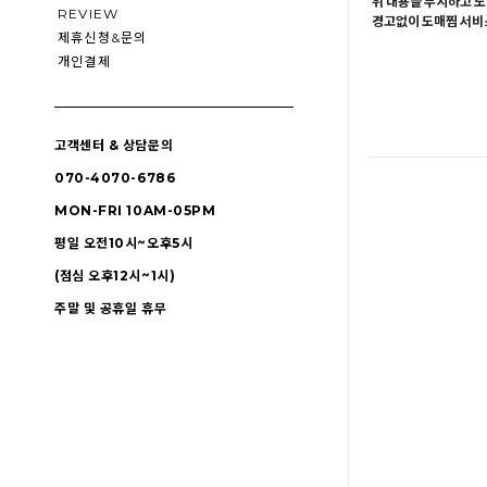
위 내용을 무시하고 도
REVIEW
경고없이 도매찜 서비스
제휴신청&문의
개인결제
고객센터 & 상담문의
070-4070-6786
MON-FRI 10AM-05PM
평일 오전10시~오후5시
(점심 오후12시~1시)
주말 및 공휴일 휴무