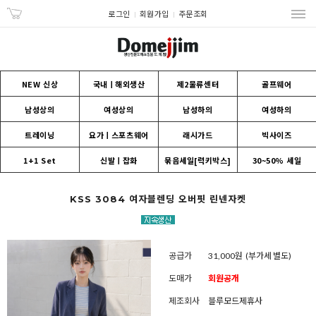
로그인
회원가입
주문조회
NEW 신상
국내ㅣ해외생산
제2물류센터
골프웨어
남성상의
여성상의
남성하의
여성하의
트레이닝
요가ㅣ스포츠웨어
래시가드
빅사이즈
1+1 Set
신발ㅣ잡화
묶음세일[럭키박스]
30~50% 세일
KSS 3084 여자블렌딩 오버핏 린넨자켓
공급가
31,000원
(부가세 별도)
도매가
회원공개
제조회사
블루모드제휴사