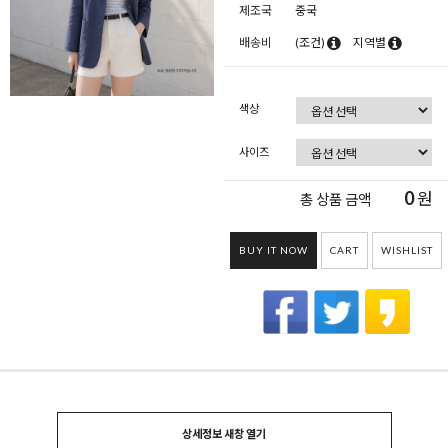
제조국
중국
배송비
(조건)
지역별
색상
사이즈
0
원
총 상품 금액
BUY IT NOW
CART
WISHLIST
상세정보 새창 열기