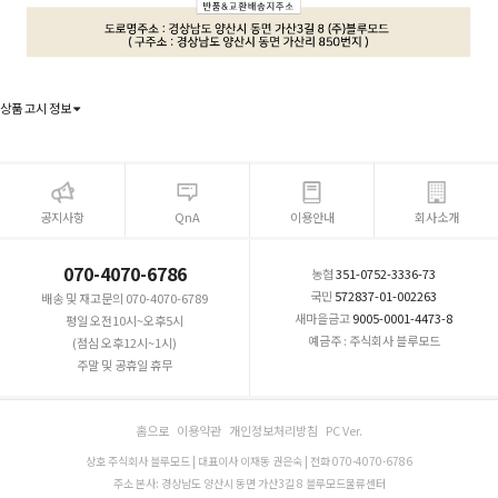
상품 고시 정보
공지사항
QnA
이용안내
회사소개
070-4070-6786
농협
351-0752-3336-73
국민
572837-01-002263
배송 및 재고문의 070-4070-6789
새마을금고
9005-0001-4473-8
평일 오전10시~오후5시
예금주 : 주식회사 블루모드
(점심 오후12시~1시)
주말 및 공휴일 휴무
홈으로
이용약관
개인정보처리방침
PC Ver.
상호 주식회사 블루모드 | 대표이사 이재동 권은숙 | 전화 070-4070-6786
주소 본사: 경상남도 양산시 동면 가산3길 8 블루모드물류센터