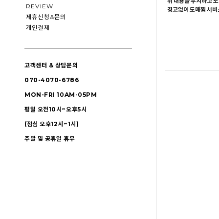
위 내용을 무시하고 도
REVIEW
경고없이 도매찜 서비스
제휴신청&문의
개인결제
고객센터 & 상담문의
070-4070-6786
MON-FRI 10AM-05PM
평일 오전10시~오후5시
(점심 오후12시~1시)
주말 및 공휴일 휴무