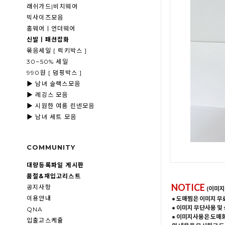
래쉬가드|비치웨어
빅사이즈모음
홈웨어ㅣ언더웨어
신발ㅣ패션잡화
묶음세일 [ 럭키박스 ]
30~50% 세일
990원 [ 덤핑박스 ]
▶ 남녀 슬랙스모음
▶ 레깅스 모음
▶ 시원한 여름 린넨모음
▶ 남녀 세트 모음
COMMUNITY
대량등록파일 게시판
품절&재입고리스트
NOTICE
공지사항
(이미지
이용안내
• 도매찜은 이미지 무
• 이미지 무단사용 및
QNA
• 이미지사용은 도매
입출고스케쥴