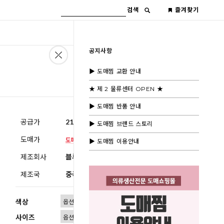
검색
즐겨찾기
공지사항
▶ 도매찜 교환 안내
★ 제 2 물류센터 OPEN ★
▶ 도매찜 반품 안내
공급가
21,600원
(부가세별도)
▶ 도매찜 브랜드 스토리
도매가
▶ 도매찜 이용안내
제조회사
블루모드제휴사
제조국
중국
색상
사이즈