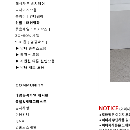
래쉬가드|비치웨어
빅사이즈모음
홈웨어ㅣ언더웨어
신발ㅣ패션잡화
묶음세일 [ 럭키박스 ]
30~50% 세일
990원 [ 덤핑박스 ]
▶ 남녀 슬랙스모음
▶ 레깅스 모음
▶ 시원한 여름 린넨모음
▶ 남녀 세트 모음
COMMUNITY
대량등록파일 게시판
품절&재입고리스트
NOTICE
공지사항
(이미지
이용안내
• 도매찜은 이미지 무
• 이미지 무단사용 및
QNA
• 이미지사용은 도매
입출고스케쥴