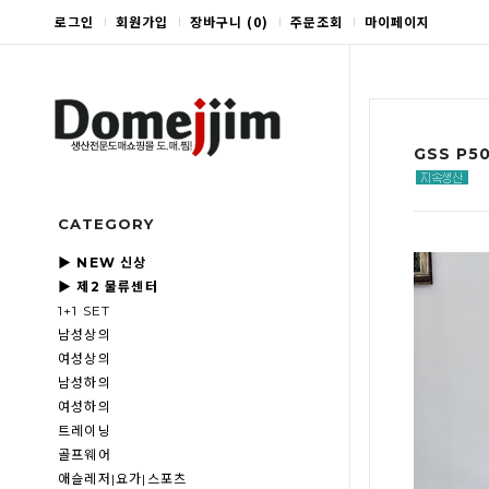
로그인
회원가입
장바구니
(
0
)
주문조회
마이페이지
GSS P
CATEGORY
▶ NEW 신상
▶ 제2 물류센터
1+1 SET
남성상의
여성상의
남성하의
여성하의
트레이닝
골프웨어
애슬레저|요가|스포츠