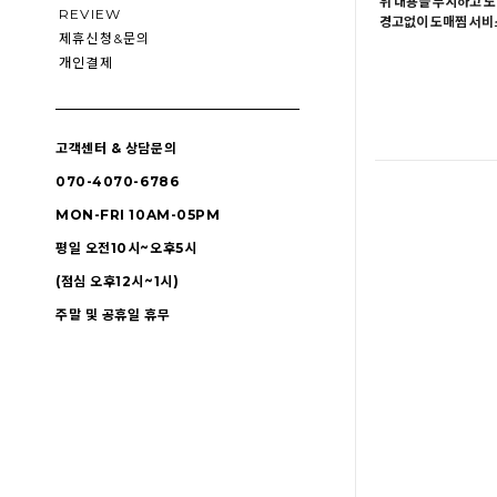
위 내용을 무시하고 도
REVIEW
경고없이 도매찜 서비스
제휴신청&문의
개인결제
고객센터 & 상담문의
070-4070-6786
MON-FRI 10AM-05PM
평일 오전10시~오후5시
(점심 오후12시~1시)
주말 및 공휴일 휴무