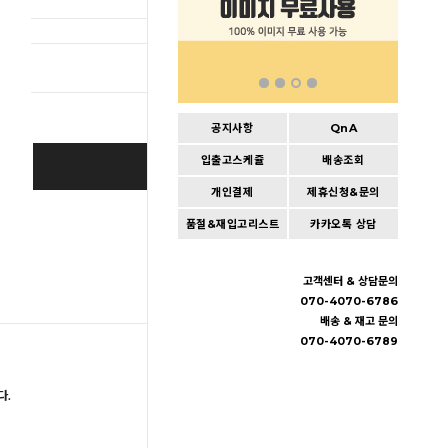
총 상품 
공지사항
QnA
입출고스케쥴
배송조회
BUY IT NOW
개인결제
제휴신청&문의
Cart
|
Wishlist
품절&재입고리스트
카카오톡 상담
고객센터 & 상담문의
070-4070-6786
배송 & 재고 문의
070-4070-6789
다.