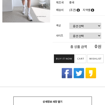
제조국
중국
배송비
(조건)
지역별
색상
사이즈
0
원
총 상품 금액
BUY IT NOW
CART
WISHLIST
상세정보 새창 열기