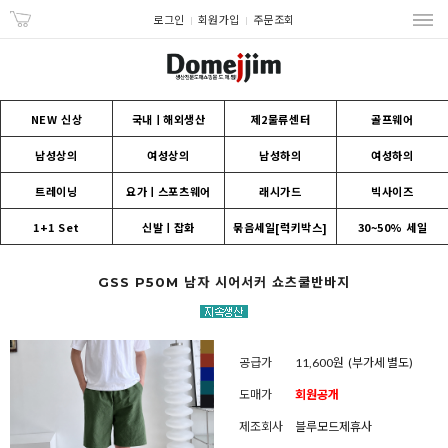
로그인
회원가입
주문조회
NEW 신상
국내ㅣ해외생산
제2물류센터
골프웨어
남성상의
여성상의
남성하의
여성하의
트레이닝
요가ㅣ스포츠웨어
래시가드
빅사이즈
1+1 Set
신발ㅣ잡화
묶음세일[럭키박스]
30~50% 세일
GSS P50M 남자 시어서커 쇼츠쿨반바지
공급가
11,600원
(부가세 별도)
도매가
회원공개
제조회사
블루모드제휴사