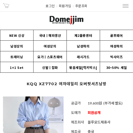
로그인
회원가입
주문조회
NEW 신상
국내ㅣ해외생산
제2물류센터
골프웨어
남성상의
여성상의
남성하의
여성하의
트레이닝
요가ㅣ스포츠웨어
래시가드
빅사이즈
1+1 Set
신발ㅣ잡화
묶음세일[럭키박스]
30~50% 세일
KQQ XZ7702 여자데일리 오버핏셔츠남방
공급가
19,600원
(부가세 별도)
도매가
회원공개
제조회사
블루모드제휴사
제조국
중국