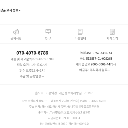
상품 고시 정보
공지사항
QnA
이용안내
회사소개
070-4070-6786
농협
351-0752-3336-73
국민
572837-01-002263
배송 및 재고문의 070-4070-6789
새마을금고
9005-0001-4473-8
평일 오전10시~오후5시
예금주 : 주식회사 블루모드
(점심 오후12시~1시)
주말 및 공휴일 휴무
홈으로
이용약관
개인정보처리방침
PC Ver.
상호 주식회사 블루모드 | 대표이사 이재동 권은숙 | 전화 070-4070-6786
주소 본사: 경상남도 양산시 동면 가산3길 8 블루모드물류센터
중국지사:广州市番禺区星河湾小区1栋2梯
사업자번호 621-81-80834
통신판매업번호 제2010-경남양산-0049호