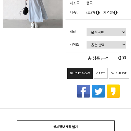
제조국
중국
배송비
(조건)
지역별
색상
사이즈
0
원
총 상품 금액
BUY IT NOW
CART
WISHLIST
상세정보 새창 열기