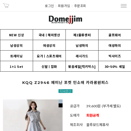
로그인
회원가입
주문조회
NEW 신상
국내ㅣ해외생산
제2물류센터
골프웨어
남성상의
여성상의
남성하의
여성하의
트레이닝
요가ㅣ스포츠웨어
래시가드
빅사이즈
1+1 Set
신발ㅣ잡화
묶음세일[럭키박스]
30~50% 세일
KQQ Z2946 페미닌 포켓 민소매 카라롱원피스
공급가
39,600원
(부가세 별도)
도매가
회원공개
제조회사
블루모드제휴사