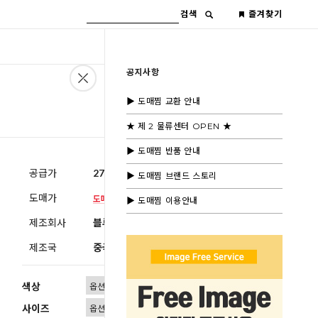
검색
즐겨찾기
공지사항
▶ 도매찜 교환 안내
★ 제 2 물류센터 OPEN ★
▶ 도매찜 반품 안내
공급가
27,600원
(부가세별도)
▶ 도매찜 브랜드 스토리
도매가
▶ 도매찜 이용안내
제조회사
블루모드제휴사
제조국
중국
색상
사이즈