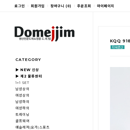
로그인
회원가입
장바구니
(
0
)
주문조회
마이페이지
KQQ 9
CATEGORY
▶ NEW 신상
▶ 제2 물류센터
1+1 SET
남성상의
여성상의
남성하의
여성하의
트레이닝
골프웨어
애슬레저|요가|스포츠