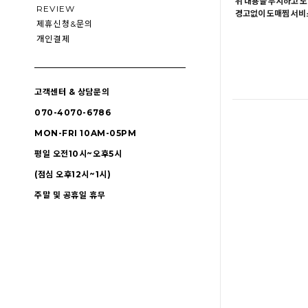
위 내용을 무시하고 도
REVIEW
경고없이 도매찜 서비스
제휴신청&문의
개인결제
고객센터 & 상담문의
070-4070-6786
MON-FRI 10AM-05PM
평일 오전10시~오후5시
(점심 오후12시~1시)
주말 및 공휴일 휴무