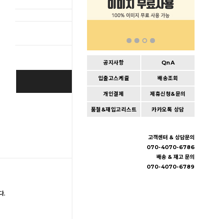
총 상품 
공지사항
QnA
입출고스케쥴
배송조회
BUY IT NOW
개인결제
제휴신청&문의
Cart
|
Wishlist
품절&재입고리스트
카카오톡 상담
고객센터 & 상담문의
070-4070-6786
배송 & 재고 문의
070-4070-6789
다.