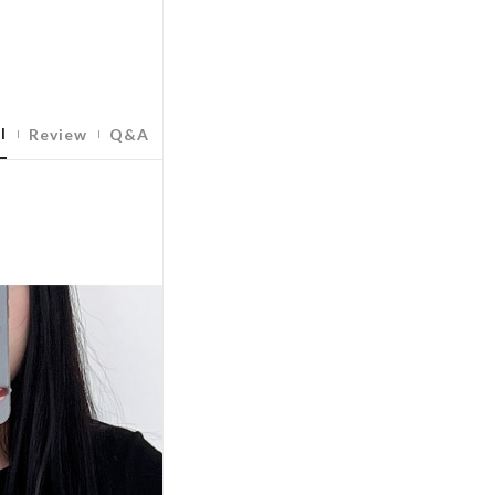
l
Review
Q&A