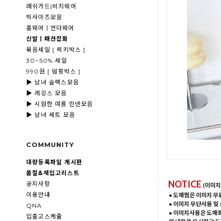
래쉬가드|비치웨어
빅사이즈모음
홈웨어ㅣ언더웨어
신발ㅣ패션잡화
묶음세일 [ 럭키박스 ]
30~50% 세일
990원 [ 덤핑박스 ]
▶ 남녀 슬랙스모음
▶ 레깅스 모음
▶ 시원한 여름 린넨모음
▶ 남녀 세트 모음
COMMUNITY
대량등록파일 게시판
품절&재입고리스트
NOTICE
공지사항
(이미지
이용안내
• 도매찜은 이미지 무
• 이미지 무단사용 및
QNA
• 이미지사용은 도매
입출고스케쥴