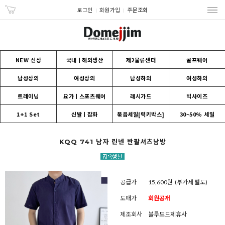
로그인
회원가입
주문조회
NEW 신상
국내ㅣ해외생산
제2물류센터
골프웨어
남성상의
여성상의
남성하의
여성하의
트레이닝
요가ㅣ스포츠웨어
래시가드
빅사이즈
1+1 Set
신발ㅣ잡화
묶음세일[럭키박스]
30~50% 세일
KQQ 741 남자 린넨 반팔셔츠남방
공급가
15,600원
(부가세 별도)
도매가
회원공개
제조회사
블루모드제휴사