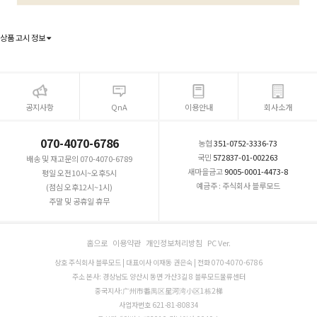
상품 고시 정보
공지사항
QnA
이용안내
회사소개
070-4070-6786
농협
351-0752-3336-73
국민
572837-01-002263
배송 및 재고문의 070-4070-6789
새마을금고
9005-0001-4473-8
평일 오전10시~오후5시
예금주 : 주식회사 블루모드
(점심 오후12시~1시)
주말 및 공휴일 휴무
홈으로
이용약관
개인정보처리방침
PC Ver.
상호 주식회사 블루모드 | 대표이사 이재동 권은숙 | 전화 070-4070-6786
주소 본사: 경상남도 양산시 동면 가산3길 8 블루모드물류센터
중국지사:广州市番禺区星河湾小区1栋2梯
사업자번호 621-81-80834