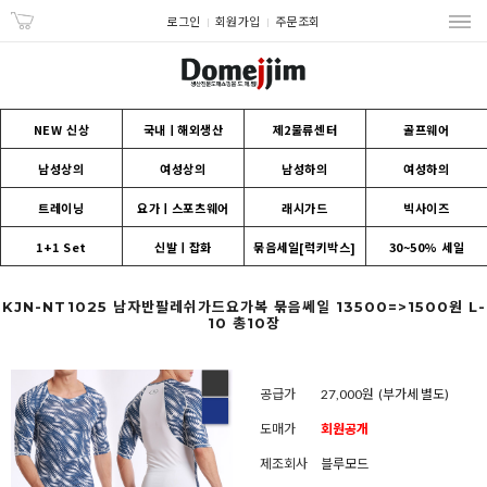
로그인
회원가입
주문조회
NEW 신상
국내ㅣ해외생산
제2물류센터
골프웨어
남성상의
여성상의
남성하의
여성하의
트레이닝
요가ㅣ스포츠웨어
래시가드
빅사이즈
1+1 Set
신발ㅣ잡화
묶음세일[럭키박스]
30~50% 세일
KJN-NT1025 남자반팔레쉬가드요가복 묶음쎄일 13500=>1500원 L-
10 총10장
공급가
27,000원
(부가세 별도)
도매가
회원공개
제조회사
블루모드