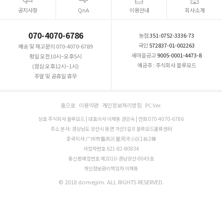
공지사항
QnA
이용안내
회사소개
070-4070-6786
농협
351-0752-3336-73
국민
572837-01-002263
배송 및 재고문의 070-4070-6789
새마을금고
9005-0001-4473-8
평일 오전10시~오후5시
예금주 : 주식회사 블루모드
(점심 오후12시~1시)
주말 및 공휴일 휴무
홈으로
이용약관
개인정보처리방침
PC Ver.
상호 주식회사 블루모드 | 대표이사 이재동 권은숙 | 전화 070-4070-6786
주소 본사: 경상남도 양산시 동면 가산3길 8 블루모드물류센터
중국지사:广州市番禺区星河湾小区1栋2梯
사업자번호 621-81-80834
통신판매업번호 제2010-경남양산-0049호
개인정보관리책임자 이재동
© 2018 domejjim. ALL RIGHTS RESERVED.