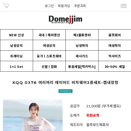
로그인
회원가입
주문조회
NEW 신상
국내ㅣ해외생산
제2물류센터
골프웨어
남성상의
여성상의
남성하의
여성하의
트레이닝
요가ㅣ스포츠웨어
래시가드
빅사이즈
1+1 Set
신발ㅣ잡화
묶음세일[럭키박스]
30~50% 세일
KQQ 0376 여리여리 레이어드 비치웨어3종세트-캡내장형
공급가
21,000원
(부가세 별도)
도매가
회원공개
제조회사
블루모드제휴사