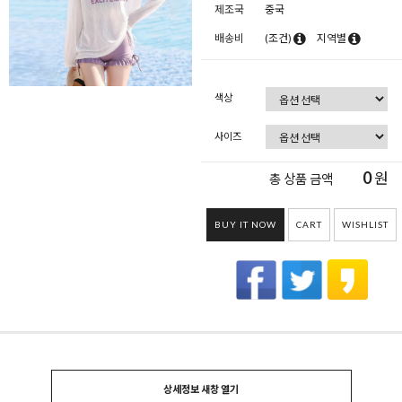
제조국
중국
배송비
(조건)
지역별
색상
사이즈
0
원
총 상품 금액
BUY IT NOW
CART
WISHLIST
상세정보 새창 열기