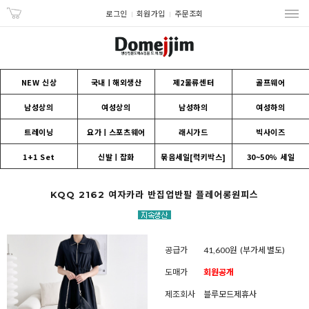
로그인
회원가입
주문조회
NEW 신상
국내ㅣ해외생산
제2물류센터
골프웨어
남성상의
여성상의
남성하의
여성하의
트레이닝
요가ㅣ스포츠웨어
래시가드
빅사이즈
1+1 Set
신발ㅣ잡화
묶음세일[럭키박스]
30~50% 세일
KQQ 2162 여자카라 반집업반팔 플레어롱원피스
공급가
41,600원
(부가세 별도)
도매가
회원공개
제조회사
블루모드제휴사