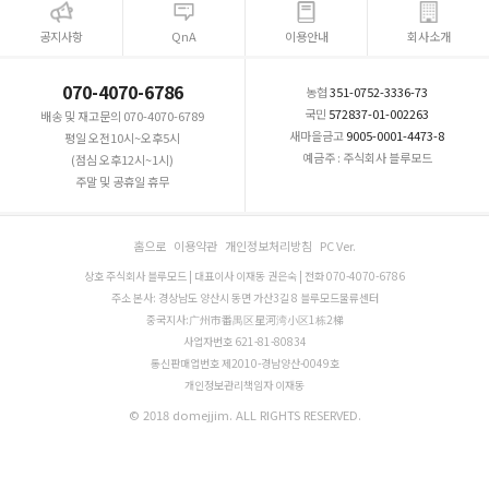
공지사항
QnA
이용안내
회사소개
070-4070-6786
농협
351-0752-3336-73
국민
572837-01-002263
배송 및 재고문의 070-4070-6789
새마을금고
9005-0001-4473-8
평일 오전10시~오후5시
예금주 : 주식회사 블루모드
(점심 오후12시~1시)
주말 및 공휴일 휴무
홈으로
이용약관
개인정보처리방침
PC Ver.
상호 주식회사 블루모드 | 대표이사 이재동 권은숙 | 전화 070-4070-6786
주소 본사: 경상남도 양산시 동면 가산3길 8 블루모드물류센터
중국지사:广州市番禺区星河湾小区1栋2梯
사업자번호 621-81-80834
통신판매업번호 제2010-경남양산-0049호
개인정보관리책임자 이재동
© 2018 domejjim. ALL RIGHTS RESERVED.