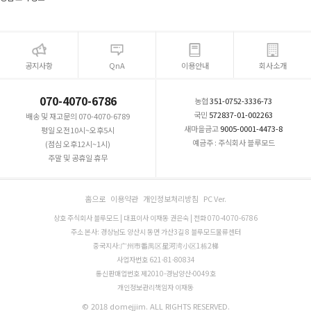
공지사항
QnA
이용안내
회사소개
070-4070-6786
농협
351-0752-3336-73
국민
572837-01-002263
배송 및 재고문의 070-4070-6789
새마을금고
9005-0001-4473-8
평일 오전10시~오후5시
예금주 : 주식회사 블루모드
(점심 오후12시~1시)
주말 및 공휴일 휴무
홈으로
이용약관
개인정보처리방침
PC Ver.
상호 주식회사 블루모드 | 대표이사 이재동 권은숙 | 전화 070-4070-6786
주소 본사: 경상남도 양산시 동면 가산3길 8 블루모드물류센터
중국지사:广州市番禺区星河湾小区1栋2梯
사업자번호 621-81-80834
통신판매업번호 제2010-경남양산-0049호
개인정보관리책임자 이재동
© 2018 domejjim. ALL RIGHTS RESERVED.