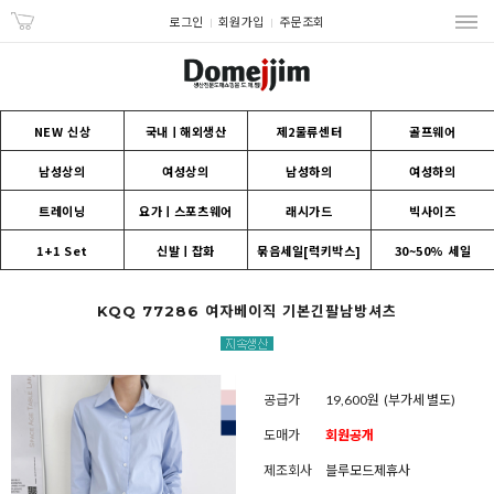
로그인
회원가입
주문조회
NEW 신상
국내ㅣ해외생산
제2물류센터
골프웨어
남성상의
여성상의
남성하의
여성하의
트레이닝
요가ㅣ스포츠웨어
래시가드
빅사이즈
1+1 Set
신발ㅣ잡화
묶음세일[럭키박스]
30~50% 세일
KQQ 77286 여자베이직 기본긴팔남방셔츠
공급가
19,600원
(부가세 별도)
도매가
회원공개
제조회사
블루모드제휴사