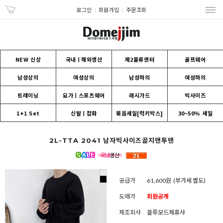
로그인
회원가입
주문조회
NEW 신상
국내ㅣ해외생산
제2물류센터
골프웨어
남성상의
여성상의
남성하의
여성하의
트레이닝
요가ㅣ스포츠웨어
래시가드
빅사이즈
1+1 Set
신발ㅣ잡화
묶음세일[럭키박스]
30~50% 세일
2L-TTA 2041 남자빅사이즈골지맨투맨
공급가
61,600원
(부가세 별도)
도매가
회원공개
제조회사
블루모드제휴사