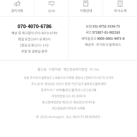
공지사항
QnA
이용안내
회사소개
070-4070-6786
농협
351-0752-3336-73
국민
572837-01-002263
배송 및 재고문의 070-4070-6789
새마을금고
9005-0001-4473-8
평일 오전10시~오후5시
예금주 : 주식회사 블루모드
(점심 오후12시~1시)
주말 및 공휴일 휴무
홈으로
이용약관
개인정보처리방침
PC Ver.
상호 주식회사 블루모드 | 대표이사 이재동 권은숙 | 전화 070-4070-6786
주소 본사: 경상남도 양산시 동면 가산3길 8 블루모드물류센터
중국지사:广州市番禺区星河湾小区1栋2梯
사업자번호 621-81-80834
통신판매업번호 제2010-경남양산-0049호
개인정보관리책임자 이재동
© 2018 domejjim. ALL RIGHTS RESERVED.