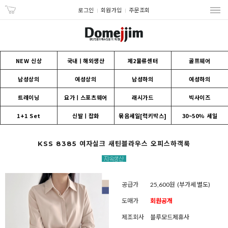
로그인
회원가입
주문조회
NEW 신상
국내ㅣ해외생산
제2물류센터
골프웨어
남성상의
여성상의
남성하의
여성하의
트레이닝
요가ㅣ스포츠웨어
래시가드
빅사이즈
1+1 Set
신발ㅣ잡화
묶음세일[럭키박스]
30~50% 세일
KSS 8385 여자실크 새틴블라우스 오피스하객룩
공급가
25,600원
(부가세 별도)
도매가
회원공개
제조회사
블루모드제휴사