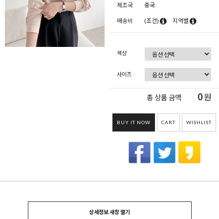
제조국
중국
배송비
(조건)
지역별
색상
사이즈
0
원
총 상품 금액
BUY IT NOW
CART
WISHLIST
상세정보 새창 열기