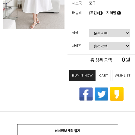
제조국
중국
배송비
(조건)
지역별
색상
사이즈
0
원
총 상품 금액
BUY IT NOW
CART
WISHLIST
상세정보 새창 열기