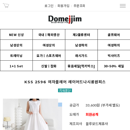
로그인
회원가입
주문조회
NEW 신상
국내ㅣ해외생산
제2물류센터
골프웨어
남성상의
여성상의
남성하의
여성하의
트레이닝
요가ㅣ스포츠웨어
래시가드
빅사이즈
1+1 Set
신발ㅣ잡화
묶음세일[럭키박스]
30~50% 세일
KSS 2596 여자플레어 레이어드나시롱원피스
공급가
33,600원
(부가세 별도)
도매가
회원공개
제조회사
블루모드제휴사