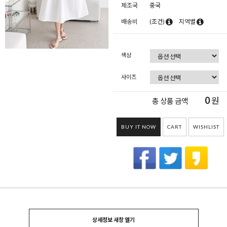
제조국
중국
배송비
(조건)
지역별
색상
사이즈
0
원
총 상품 금액
BUY IT NOW
CART
WISHLIST
상세정보 새창 열기