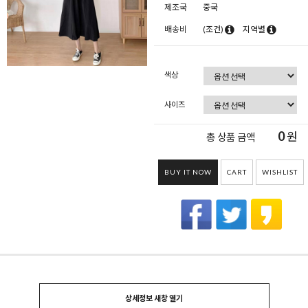
제조국
중국
배송비
(조건)
지역별
색상
사이즈
0
원
총 상품 금액
BUY IT NOW
CART
WISHLIST
상세정보 새창 열기