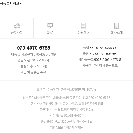
상품 고시 정보
공지사항
QnA
이용안내
회사소개
070-4070-6786
농협
351-0752-3336-73
국민
572837-01-002263
배송 및 재고문의 070-4070-6789
새마을금고
9005-0001-4473-8
평일 오전10시~오후5시
예금주 : 주식회사 블루모드
(점심 오후12시~1시)
주말 및 공휴일 휴무
홈으로
이용약관
개인정보처리방침
PC Ver.
상호 주식회사 블루모드 | 대표이사 이재동 권은숙 | 전화 070-4070-6786
주소 본사: 경상남도 양산시 동면 가산3길 8 블루모드물류센터
중국지사:广州市番禺区星河湾小区1栋2梯
사업자번호 621-81-80834
통신판매업번호 제2010-경남양산-0049호
개인정보관리책임자 이재동