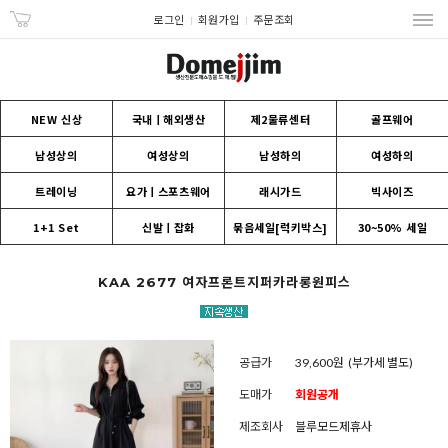
로그인
회원가입
주문조회
NEW 신상
국내ㅣ해외생산
제2물류센터
골프웨어
남성상의
여성상의
남성하의
여성하의
트레이닝
요가ㅣ스포츠웨어
래시가드
빅사이즈
1+1 Set
신발ㅣ잡화
묶음세일[럭키박스]
30~50% 세일
KAA 2677 여자프론트지퍼카라롱원피스
공급가
39,600원
(부가세 별도)
도매가
회원공개
제조회사
블루모드제휴사