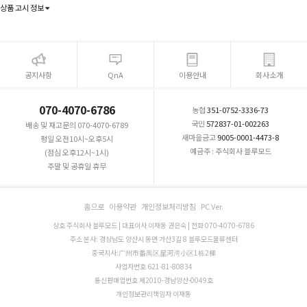
상품 고시 정보
공지사항
QnA
이용안내
회사소개
070-4070-6786
농협
351-0752-3336-73
국민
572837-01-002263
배송 및 재고문의 070-4070-6789
새마을금고
9005-0001-4473-8
평일 오전10시~오후5시
예금주 : 주식회사 블루모드
(점심 오후12시~1시)
주말 및 공휴일 휴무
홈으로
이용약관
개인정보처리방침
PC Ver.
상호 주식회사 블루모드 | 대표이사 이재동 권은숙 | 전화 070-4070-6786
주소 본사: 경상남도 양산시 동면 가산3길 8 블루모드물류센터
중국지사:广州市番禺区星河湾小区1栋2梯
사업자번호 621-81-80834
통신판매업번호 제2010-경남양산-0049호
개인정보관리책임자 이재동