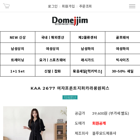
로그인
회원가입
주문조회
NEW 신상
국내ㅣ해외생산
제2물류센터
골프웨어
남성상의
여성상의
남성하의
여성하의
트레이닝
요가ㅣ스포츠웨어
래시가드
빅사이즈
1+1 Set
신발ㅣ잡화
묶음세일[럭키박스]
30~50% 세일
KAA 2677 여자프론트지퍼카라롱원피스
공급가
39,600원
(부가세 별도)
도매가
회원공개
제조회사
블루모드제휴사