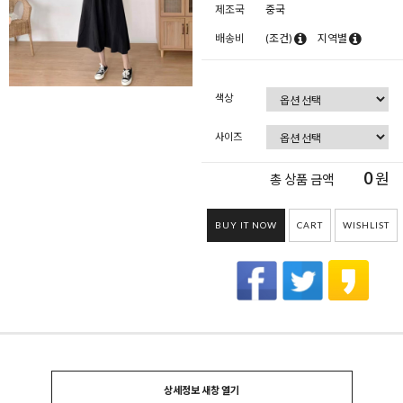
제조국
중국
배송비
(조건)
지역별
색상
사이즈
0
원
총 상품 금액
BUY IT NOW
CART
WISHLIST
상세정보 새창 열기