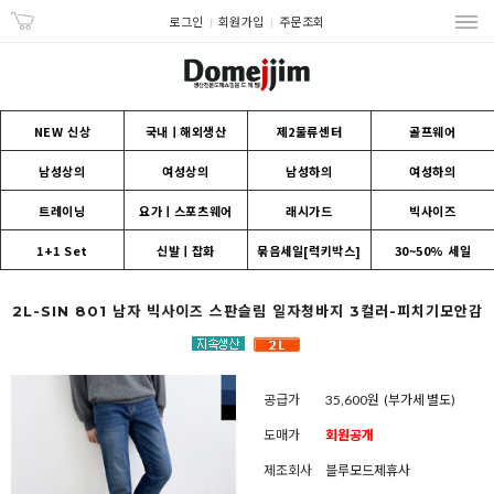
로그인
회원가입
주문조회
NEW 신상
국내ㅣ해외생산
제2물류센터
골프웨어
남성상의
여성상의
남성하의
여성하의
트레이닝
요가ㅣ스포츠웨어
래시가드
빅사이즈
1+1 Set
신발ㅣ잡화
묶음세일[럭키박스]
30~50% 세일
2L-SIN 801 남자 빅사이즈 스판슬림 일자청바지 3컬러-피치기모안감
공급가
35,600원
(부가세 별도)
도매가
회원공개
제조회사
블루모드제휴사