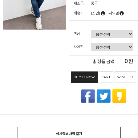
제조국
중국
배송비
(조건)
지역별
색상
사이즈
0
원
총 상품 금액
BUY IT NOW
CART
WISHLIST
상세정보 새창 열기