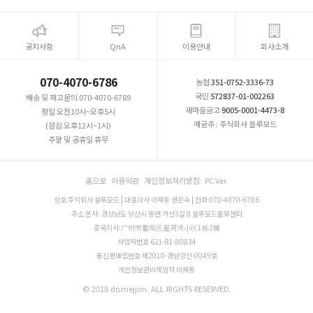
공지사항
QnA
이용안내
회사소개
070-4070-6786
농협
351-0752-3336-73
국민
572837-01-002263
배송 및 재고문의 070-4070-6789
새마을금고
9005-0001-4473-8
평일 오전10시~오후5시
예금주 : 주식회사 블루모드
(점심 오후12시~1시)
주말 및 공휴일 휴무
홈으로
이용약관
개인정보처리방침
PC Ver.
상호 주식회사 블루모드 | 대표이사 이재동 권은숙 | 전화 070-4070-6786
주소 본사: 경상남도 양산시 동면 가산3길 8 블루모드물류센터
중국지사:广州市番禺区星河湾小区1栋2梯
사업자번호 621-81-80834
통신판매업번호 제2010-경남양산-0049호
개인정보관리책임자 이재동
© 2018 domejjim. ALL RIGHTS RESERVED.