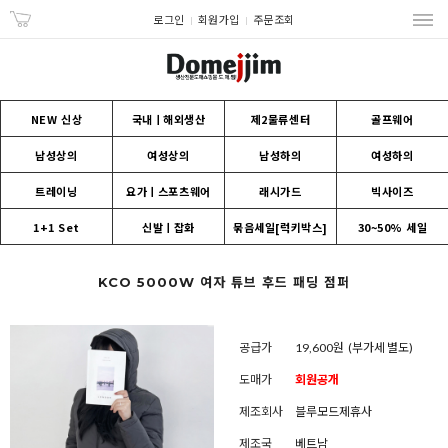
로그인
회원가입
주문조회
NEW 신상
국내ㅣ해외생산
제2물류센터
골프웨어
남성상의
여성상의
남성하의
여성하의
트레이닝
요가ㅣ스포츠웨어
래시가드
빅사이즈
1+1 Set
신발ㅣ잡화
묶음세일[럭키박스]
30~50% 세일
KCO 5000W 여자 튜브 후드 패딩 점퍼
공급가
19,600원
(부가세 별도)
도매가
회원공개
제조회사
블루모드제휴사
제조국
베트남