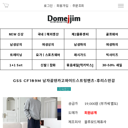
로그인
회원가입
주문조회
NEW 신상
국내ㅣ해외생산
제2물류센터
골프웨어
남성상의
여성상의
남성하의
여성하의
트레이닝
요가ㅣ스포츠웨어
래시가드
빅사이즈
1+1 Set
신발ㅣ잡화
묶음세일[럭키박스]
30~50% 세일
GSS CF189M 남자골덴카고와이드스트링팬츠-후리스안감
공급가
19,000원
(부가세 별도)
도매가
회원공개
제조회사
블루모드제휴사