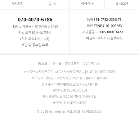
공지사항
QnA
이용안내
회사소개
070-4070-6786
농협
351-0752-3336-73
국민
572837-01-002263
배송 및 재고문의 070-4070-6789
새마을금고
9005-0001-4473-8
평일 오전10시~오후5시
예금주 : 주식회사 블루모드
(점심 오후12시~1시)
주말 및 공휴일 휴무
홈으로
이용약관
개인정보처리방침
PC Ver.
상호 주식회사 블루모드 | 대표이사 이재동 권은숙 | 전화 070-4070-6786
주소 본사: 경상남도 양산시 동면 가산3길 8 블루모드물류센터
중국지사:广州市番禺区星河湾小区1栋2梯
사업자번호 621-81-80834
통신판매업번호 제2010-경남양산-0049호
개인정보관리책임자 이재동
© 2018 domejjim. ALL RIGHTS RESERVED.