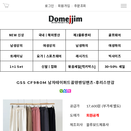
로그인
회원가입
주문조회
NEW 신상
국내ㅣ해외생산
제2물류센터
골프웨어
남성상의
여성상의
남성하의
여성하의
트레이닝
요가ㅣ스포츠웨어
래시가드
빅사이즈
1+1 Set
신발ㅣ잡화
묶음세일[럭키박스]
30~50% 세일
GSS CF980M 남자테이퍼드골덴밴딩팬츠-후리스안감
공급가
17,600원
(부가세 별도)
도매가
회원공개
제조회사
블루모드제휴사