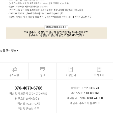
상품 고시 정보
공지사항
QnA
이용안내
회사소개
070-4070-6786
농협
351-0752-3336-73
국민
572837-01-002263
배송 및 재고문의 070-4070-6789
새마을금고
9005-0001-4473-8
평일 오전10시~오후5시
예금주 : 주식회사 블루모드
(점심 오후12시~1시)
주말 및 공휴일 휴무