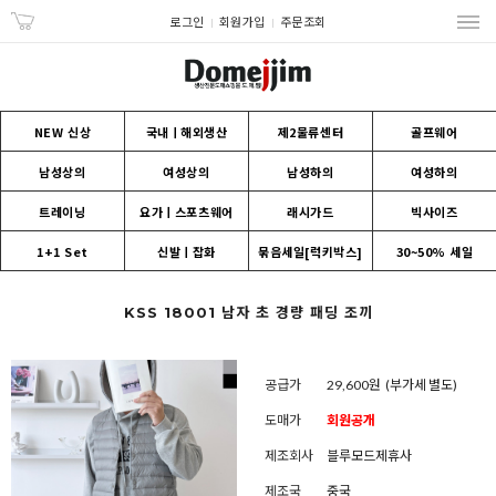
로그인
회원가입
주문조회
NEW 신상
국내ㅣ해외생산
제2물류센터
골프웨어
남성상의
여성상의
남성하의
여성하의
트레이닝
요가ㅣ스포츠웨어
래시가드
빅사이즈
1+1 Set
신발ㅣ잡화
묶음세일[럭키박스]
30~50% 세일
KSS 18001 남자 초 경량 패딩 조끼
공급가
29,600원
(부가세 별도)
도매가
회원공개
제조회사
블루모드제휴사
제조국
중국